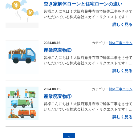
空き家解体ローンと住宅ローンの違い
べきリスクは以下の通りです。 【空き家放置による
リスク】 解体工事費用が高くなる老朽化した空き家
皆様こんにちは！大阪府藤井寺市で解体工事をさせて
の解体は、未老朽の建物に比べて費用が高くなる傾向
いただいている株式会社スカイ・リクエストです！大
があります。そのため、老朽化が進む前に解体工事を
阪の物件で解体工事をしたいと考えられている皆様
詳しく見る
行うことをお勧めします。 景観が悪化する 空き家が
へ 前回ご紹介させて頂いた大阪での空き家解体ロー
放置されると、庭の雑草が伸びたり建物が老朽化した
ンに加えて、空き家を解体する際に活用できる空き家
りして、周囲の景観が損なわれます。景観の悪化は、
解体ローンと住宅ローンは何が違うの？と疑問に思わ
犯罪の発生やゴミの不法投棄など、様々な問題を引き
2024.08.16
カテゴリ：
解体工事コラム
れているのではないでしょうか？今日は大阪での空き
起こす原因となります。 犯罪に利用される可能性が
産業廃棄物②
家解体ローンと住宅ローンの違いについてご紹介して
ある管理されていない空き家は、不法侵入や放火のリ
いきます！ ■空き家解体ローンと住宅ローンの違
皆様こんにちは！大阪府藤井寺市で解体工事をさせて
スクが高まります。また、チラシや雑草などの燃えや
い 大阪で空き家の解体工事を行う際に利用できるロ
いただいている株式会社スカイ・リクエストです！前
すい物が溜まりやすく、放火のターゲットになりやす
ーンにはいくつかの種類があります！その中で、特に
回に続いて大阪で解体工事を検討している皆様は産業
いです。 ゴミの不法投棄場所になる放置された空き
詳しく見る
「空き家解体ローン」と「住宅ローン」がありま
廃棄物の処理はどういう流れで行われているのかと思
家はゴミの不法投棄がされやすくなり、その結果とし
す。 【住宅ローン】 通常は新築の一軒家やマンショ
われている方も多いのではないのでしょうか？ 今回
て悪臭や害虫、害獣の発生が近隣住民の生活に健康被
ンを購入する際に利用されるローンです。しかし、空
は、引き続いて解体工事における産業廃棄物について
害を及ぼすことがあります。特に窓ガラスが割れてい
き家を建て替える場合には、新しい建物を建てるため
2024.08.15
カテゴリ：
解体工事コラム
紹介していきます。 ■産業廃棄物の処理の流れ 産業
ると、誰も住んでいないと思われるため、よりリスク
の費用とともに空き家の解体工事費用を住宅ローンに
産業廃棄物①
廃棄物の処理過程は非常に詳細で、特に大阪の解体工
が高まります。 火災のリスクがある空き家が放置さ
組み込むことが可能です。この場合、解体工事と新築
事業者はこの流れをしっかり把握しておく必要があり
れると、放火や漏電による火災の危険があります。火
皆様こんにちは！大阪府藤井寺市で解体工事をさせて
工事の費用が一緒に組み込まれるため、総額が高くな
ます。 大阪の皆さんには馴染みのない部分もあるか
災が発生すると、発見が遅れることが多く、火が広が
いただいている株式会社スカイ・リクエストです！大
ることを理解しておく必要があります。 【空き家解
もしれませんが、ここで解体工事における産業廃棄物
ってからの対応は困難です。火災の際には、残存物の
阪の物件で解体工事を考えられている皆様の中には、
体ローン】 空き家の解体工事専用のローンで、解体
詳しく見る
処理の基本的な流れを簡単にご紹介します！ 大阪の
処分費用や、近隣住民へのお見舞い金が必要になるこ
どういった場合に産業廃棄物扱いとなるのか、そもそ
費用のみを対象としています。住宅ローンに比べて、
解体業者や廃棄物排出業者の間で、処理の流れは概ね
ともあります。 価格が下がる空き家の老朽化が進む
も産業廃棄物とは何か疑問に思われている方もおられ
審査の条件が緩やかで通りやすいことが多いですが、
似ていますが、業者によって多少異なることもありま
と、その価値が大幅に下がる可能性があります。空き
るのではないでしょうか？ 今回は、解体工事におけ
住宅ローンに比べて審査が厳しくなる場合もありま
す。 分別・保管 解体工事現場で発生する産業廃棄物
家付きの土地は、建物の状態によって価格が変動しま
る産業廃棄物についてご紹介させて頂きます！ ■産
1