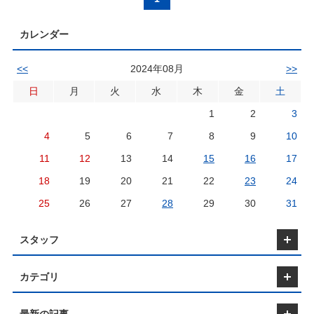
す。住宅ローンでは空き家の解体工事だけの費用を借
を種類ごとに分けて保管します。 収集・運搬 解体現
すので、早めの決断が重要です。 空き家に関するリ
業廃棄物について 日本の廃棄物処理法では、廃棄物
りることはできないため、解体専用のローンが適して
場から廃棄物を収集し、処分場まで運搬します。 積
スクを理解し、適切に対処することで、問題を未然に
は一般廃棄物と産業廃棄物に分けられています。 産
います。 ●どちらのローンを選ぶべきか 大阪で空き
替・保管 収集した廃棄物を別の車両に積み替え、処
カレンダー
防ぎましょう。解体工事や管理について疑問があれ
業廃棄物（通称「産廃」）は、事業活動によって生じ
家の解体工事を行う際には、以下の点を考慮して選ぶ
分までの間、一時的に保管します。 中間処理 廃棄物
ば、ぜひ専門業者にご相談ください！ ■最後に 大阪
る廃棄物であり、家庭から出るゴミ以外のすべてが該
と良いでしょう。 【空き家解体ローン】 解体工事の
の約8割は中間処理施設で処理され、さまざまな形に
で空き家を放置するリスクについて、簡単にご紹介し
当します。これには大阪の解体工事で発生する廃棄物
みを対象とするため、解体工事を行いたい場合にはこ
<<
2024年08月
>>
加工されて次の工程に進みます。 再生 加工された廃
ました！ 空き家問題は近年深刻化しており、大阪で
も含まれます。 産業廃棄物は、単に工場から出るゴ
ちらのローンが適しています。条件が比較的緩やか
棄物を原材料に再生する、つまりリサイクルしま
も様々な対策が進められていますが、まだ解決には時
ミを指すわけではありません。法令で定められた約
で、解体工事に必要な資金を効率的に調達できま
日
月
火
水
木
金
土
す。 最終処分 最終的には廃棄物を埋立て処分しま
間がかかる状況です。様々なリスクを防ぐためにも、
20種類の品目に分けられており、これに基づいて
す。 【住宅ローン】 新しく建物を建てる予定がある
す。 廃棄物の再生利用が進むことで、埋立て処分の
空き家の解体工事を一度検討してみることをお勧めし
「産業廃棄物」と呼ばれています。 【解体工事にお
1
2
3
場合には、解体費用を含めて住宅ローンを利用するこ
量は平均的に保たれているようです。■ポイント 解体
ます！ 大阪で空き家に関してお困りのことがあれ
ける産業廃棄物の処理】 解体工事で発生する産業廃
とが可能です。ただし、解体工事と新築工事がセット
工事における産業廃棄物の処理には、十分な注意が必
4
5
6
7
8
9
10
ば、どんなことでもサポートいたしますので、ぜひ弊
棄物は、解体工事業者が分別し、通常は廃棄物処理業
になるため、総額が高額になる点に注意が必要で
要です！ この処理は、生活環境を保護するために制
社や大阪の解体工事業者にお気軽にご相談くださ
者に処理を委託します。産業廃棄物処理業者に処分を
す。 ●審査について 両方のローンには審査がありま
定された廃棄物処理法に基づいており、厳格な規定が
11
12
13
14
15
16
17
い！ 【解体工事にお悩みの方】 【解体工事に活用で
委託する際には、法律で定められた義務がありますの
すが、条件や金額に応じて通りやすさが異なる場合が
設けられています。大阪で解体工事を行う場合、産業
きる補助金・助成金について】 大阪府での解体工事
で、十分に注意する必要があります。 委託契約書の
あります。自分の状況に合わせて、どちらのローンが
無理な押し売りはいたしませんので、
18
19
20
21
22
23
24
廃棄物の処理にはさまざまな許可が必要であり、廃棄
のご相談なら株式会社スカイリクエストにお任せ下さ
作成解体工事で発生した産業廃棄物の処理を委託する
適切かを判断することが重要です。 大阪で空き家の
安心してご相談ください
物処理法の内容について十分に理解しておく必要があ
い。 株式会社スカイリクエストは大阪府藤井寺市に
際には、産業廃棄物処理業者と委託契約書を結ぶ必要
25
26
27
28
29
30
31
解体を考えている場合、空き家解体ローンを利用する
ります。 しかし、大阪の皆さんがこの法律や規定を
事務所を構え、解体工事のプロフェッショナルとして
があります。 マニフェスト（産業廃棄物処理票）の
ことをお勧めします。詳細について疑問がある場合
完全に理解しておく必要はありません。大切なのは、
や藤井寺市以外にも羽曳野市や松原市など南河内地区
発行産業廃棄物の収集・運搬には、マニフェスト（電
は、ぜひ弊社や大阪の解体工事業者にご相談くださ
解体工事を担当する業者や廃棄物排出者がこれらの規
から奈良県西部など木造・鉄骨・RC造など構造、規
子または紙）を発行し、処理が行われる必要がありま
スタッフ
い。 ■最後に 今回は、大阪での空き家解体ローンと
定をしっかりと理解し、適切に対応することです。そ
模問わず解体工事を承ります。 他社にない株式会社
す。 【解体工事で発生する主な産業廃棄物の種
住宅ローンの違いについて簡単にご紹介しました！空
うすれば、解体工事を安心して任せることができます
スカイリクエストの強みは、解体事業と並行して不動
類】 大阪で解体工事を行う際に発生する代表的な産
き家解体ローンと住宅ローンにはそれぞれ特徴があ
よね。 ■まとめ 今回は、産業廃棄物処理の流れにつ
産事業も経営していますので解体後の土地活用のご相
業廃棄物には以下のものがあります。 コンクリート
カテゴリ
り、どちらのローンが適しているかはご自身の状況に
いて簡単にご紹介しました！ 大阪府内でも府外で
談など細やかなご提案が可能な点です。 現在空き家
がら: コンクリート造の建物やコンクリートブロック
応じて選ぶことが重要です。大阪での空き家解体工事
も、産業廃棄物処理の流れは業者によって少し異なる
問題や自然災害の多発など解体工事の需要は年々増加
などから出る廃棄物。 アスファルトがら: 道路などの
に関するローンについて疑問がある場合は、どんなこ
ことがありますが、適切に処理が行われていれば問題
しています。空き家をお持ち、または解体工事を検討
アスファルトから出る廃棄物。 木くず: 木造の建物や