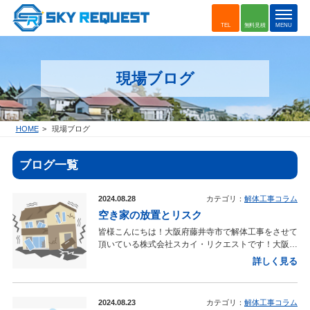
t
TEL
無料見積
MENU
o
g
g
現場ブログ
l
e
n
a
HOME
現場ブログ
v
i
ブログ一覧
g
a
t
2024.08.28
カテゴリ：
解体工事コラム
i
空き家の放置とリスク
o
皆様こんにちは！大阪府藤井寺市で解体工事をさせて
n
頂いている株式会社スカイ・リクエストです！大阪の
物件で解体工事をしたいと考えている皆さまに今日
詳しく見る
は、空き家を放置すると発生するリスクについてお話
をさせていただこうと思います！ ■空き家を放置す
ると発生するリスク 空き家を放置すると様々なリス
2024.08.23
カテゴリ：
解体工事コラム
クが発生します。大阪での空き家管理において考慮す