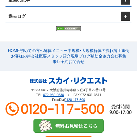
最新の記事
とでもサポートいたしますので、弊社または大阪の解
はありません。 大阪の解体工事業者や廃棄物排出業
されている方気軽にご相談ください。 問い合わせや
庭木、生木、根、枝葉などから出る廃棄物。 ガラ
体工事業者にお気軽にご相談ください。まずは、大阪
者は、産業廃棄物の種類や処分方法を正確に徹底して
相談などはこちらのHPから無料で出来ますので、ど
ス・陶磁器くず: ガラス類やレンガくずなどの廃棄
での空き家解体ローンやその他のローンについて、大
おり、安心して解体工事を依頼できます。解体工事を
過去ログ
んな小さな事でも構いません。 是非一度お問い合わ
物。 廃プラスチック類: プラスチック製品、ビニー
阪の金融機関、解体業者、または弊社までお気軽にお
考えている皆様は、適切に廃棄物を処理できる業者に
せください。 【スカイリクエストの解体工事の費用
ル、発砲スチロール、フィルム類などから出る廃棄
問い合わせください。 【解体工事にお悩みの
依頼することをお勧めします。産業廃棄物について疑
について詳しく知りたい方はこちら】 【対応エリ
物。 紙くず: 建設業に関わる紙くずやパルプ製造業、
方】 【解体工事に活用できる補助金・助成金につい
問がある場合は、解体工事の前にぜひ弊社や大阪の業
ア】 大阪府藤井寺市を中心に羽曳野市、松原市、富
製紙業から生じる紙くず。 金属くず: 鉄、銅、金属の
て】 大阪府での解体工事のご相談なら株式会社スカ
者にお問い合わせください。 【解体工事にお悩みの
田林市などの南河内地区、東大阪市や柏原市大阪府全
破片、研磨・切削くずなどの廃棄物。 解体工事を行
イリクエストにお任せ下さい。 株式会社スカイリク
方】 【解体工事に活用できる補助金・助成金につい
域で解体工事を承っております。 【サービス内
う際には、これらの産業廃棄物が適切に処理されるよ
エストは大阪府藤井寺市に事務所を構え、解体工事の
て】 大阪府での解体工事のご相談なら株式会社スカ
容】 建物解体工事、内装解体工事、プチ解体、アス
う、規定に従って管理・処理を行うことが重要で
HOME
初めての方へ
解体メニュー
中規模･大規模
解体の流れ
施工事例
プロフェッショナルとしてや藤井寺市以外にも羽曳野
イリクエストにお任せ下さい。 株式会社スカイリク
ベスト調査、アスベスト関連工事、外構工事、駐車場
す！ ■ポイントとして 解体工事で発生する産業廃棄
お客様の声
会社概要
スタッフ紹介
現場ブログ
補助金
協力会社募集
市や松原市など南河内地区から奈良県西部など木造・
エストは大阪府藤井寺市に事務所を構え、解体工事の
工事、大規模解体など… 【解体工事内容】 木造住
物が引き起こす様々な環境問題があります。公害が発
来店予約
お問合せ
鉄骨・RC造など構造、規模問わず解体工事を承りま
プロフェッショナルとしてや藤井寺市以外にも羽曳野
宅、空き家、借地、アパート、マンション、ビル、倉
生することで人体や環境に悪影響を与える、産業廃棄
す。 他社にない株式会社スカイリクエストの強み
市や松原市など南河内地区から奈良県西部など木造・
庫、納屋、平屋、井戸、庭石、カーポート、植
物の不法投棄による人為的被害、焼却や埋立等に伴う
は、解体事業と並行して不動産事業も経営しています
鉄骨・RC造など構造、規模問わず解体工事を承りま
木… 【別事業】 賃貸マンション運営・管理、不動産
大気汚染など。 産業廃棄物をリサイクルすることに
ので解体後の土地活用のご相談など細やかなご提案が
す。 他社にない株式会社スカイリクエストの強み
仲介や買取などの不動産事業警備業
よって埋立する廃棄物の量を減らすことによって環境
可能な点です。 現在空き家問題や自然災害の多発な
は、解体事業と並行して不動産事業も経営しています
を守るために資源を節約することができます。 解体
ど解体工事の需要は年々増加しています。空き家をお
〒583-0017 大阪府藤井寺市藤ヶ丘4丁目22番14号
ので解体後の土地活用のご相談など細やかなご提案が
工事は建築物を壊し、解体するだけでなく様々な工程
持ち、または解体工事を検討されている方気軽にご相
TEL
072-959-9530
/ FAX 072-931-3871
可能な点です。 現在空き家問題や自然災害の多発な
を組みきちんと分別等をして解体工事を行っていま
FreeDial
0120-117-500
談ください。 問い合わせや相談などはこちらのHPか
ど解体工事の需要は年々増加しています。空き家をお
す。■最後に 今回は産業廃棄物について簡単に説明さ
ら無料で出来ますので、どんな小さな事でも構いませ
持ち、または解体工事を検討されている方気軽にご相
せていただきました！産業廃棄物が引き起こす環境問
ん。 是非一度お問い合わせください。 【スカイリク
談ください。 問い合わせや相談などはこちらのHPか
題には、環境への悪影響や人体に及ぼす公害などが含
エストの解体工事の費用について詳しく知りたい方は
ら無料で出来ますので、どんな小さな事でも構いませ
まれます。しかし、大阪の解体工事業者は、産業廃棄
こちら】 【対応エリア】 大阪府藤井寺市を中心に羽
ん。 是非一度お問い合わせください。 【スカイリク
物の種類や処分方法について細かく管理しており、し
曳野市、松原市、富田林市などの南河内地区、東大阪
エストの解体工事の費用について詳しく知りたい方は
っかりと対処しています。解体工事を検討している方
市や柏原市大阪府全域で解体工事を承っておりま
こちら】 【対応エリア】 大阪府藤井寺市を中心に羽