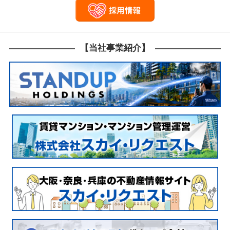
は、適切に廃棄物を処分してくれる業者に依頼するよ
す。 【サービス内容】 建物解体工事、内装解体工
曳野市、松原市、富田林市などの南河内地区、東大阪
うにしましょう！ 【解体工事にお悩みの方】 【解体
事、プチ解体、アスベスト調査、アスベスト関連工
市や柏原市大阪府全域で解体工事を承っておりま
工事に活用できる補助金・助成金について】 大阪府
事、外構工事、駐車場工事、大規模解体など… 【解
す。 【サービス内容】 建物解体工事、内装解体工
での解体工事のご相談なら株式会社スカイリクエスト
体工事内容】 木造住宅、空き家、借地、アパート、
事、プチ解体、アスベスト調査、アスベスト関連工
にお任せ下さい。 株式会社スカイリクエストは大阪
マンション、ビル、倉庫、納屋、平屋、井戸、庭石、
事、外構工事、駐車場工事、大規模解体など… 【解
【当社事業紹介】
府藤井寺市に事務所を構え、解体工事のプロフェッシ
カーポート、植木… 【別事業】 賃貸マンション運
体工事内容】 木造住宅、空き家、借地、アパート、
ョナルとしてや藤井寺市以外にも羽曳野市や松原市な
営・管理、不動産仲介や買取などの不動産事業警備
マンション、ビル、倉庫、納屋、平屋、井戸、庭石、
ど南河内地区から奈良県西部など木造・鉄骨・RC造
業
カーポート、植木… 【別事業】 賃貸マンション運
など構造、規模問わず解体工事を承ります。 他社に
営・管理、不動産仲介や買取などの不動産事業警備
ない株式会社スカイリクエストの強みは、解体事業と
業
並行して不動産事業も経営していますので解体後の土
地活用のご相談など細やかなご提案が可能な点で
す。 現在空き家問題や自然災害の多発など解体工事
の需要は年々増加しています。空き家をお持ち、また
は解体工事を検討されている方気軽にご相談くださ
い。 問い合わせや相談などはこちらのHPから無料で
出来ますので、どんな小さな事でも構いません。 是
非一度お問い合わせください。 【スカイリクエスト
の解体工事の費用について詳しく知りたい方はこち
ら】 【対応エリア】 大阪府藤井寺市を中心に羽曳野
市、松原市、富田林市などの南河内地区、東大阪市や
柏原市大阪府全域で解体工事を承っておりま
す。 【サービス内容】 建物解体工事、内装解体工
事、プチ解体、アスベスト調査、アスベスト関連工
事、外構工事、駐車場工事、大規模解体など… 【解