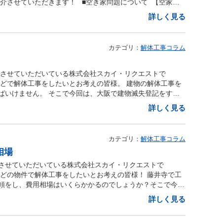
容が分かりやすく細かく内訳されてあるのかどうか】 解体
木造住宅、空き家、借地、アパート、マンション、ビル、倉
介させていただきます！ ■空き家問題について 【空家等
ぶことで、安心して工事を進めることができます。 【大阪
をしてみると良いでしょう。 大阪市内、藤井寺市、羽曳野
とが求められます。 ただし、正当な理由なく同意しない場
かどうか確認しなければなりません。 良くあるケースが
木… 【別事業】 賃貸マンション運営・管理、不動産仲介や
（２０１４年）『空家等対策の推進に関する特別措置法（略
事前に不用品の主文を行う 大阪では、空き家の建物内に残置
工事、除去工事について分からない事や疑問点等がございま
詳しく見る
もあるため、注意が必要です。 ② 土地区画整理組合の設
、何にどのくらい費用がかかるのか分かりません。 住宅解
。 （参照）
りません。 空き家を解体する際には、解体作業に入る前
弊社または大阪の解体工事業者へお気軽にご相談くださ
明会が行われ土地区画整理組合の設置もおこなわれま
回送、建屋解体、基礎・地中埋設物撤去、処分費用などその
use/jutakukentiku_house_tk3_000035.html 近年、全国的に空き家が
する必要があります。 内装の解体工事を進めるためにも、
に活用できる補助金・助成金について】 大阪府での解体工
政の担当者との交渉が始まり、立ち退き料の詳細な説明が行わ
ければいけません。 【契約書（注文書）を交わしてもらえ
います。 空き家を長年そのまま放置しておくと空家等対策
。 なお、事前にご自身で家電や家具、不用品の撤去や処分
任せ下さい。 株式会社スカイリクエストは大阪府藤井寺市
けられます。 最初から立ち退きを拒否してしまうと、最終
カテゴリ：
解体工事コラム
には契約書（注文書）を必ず交わします。 契約書には工事
井寺市、羽曳野市、松原市も該当される可能性がありま
かる撤去・処分費用を削減することができます。 これによ
ルとしてや藤井寺市以外にも羽曳野市や松原市など南河内地
るため自身に有利な条件を引き出していきましょう。 ま
事項を記載し請負業者は期日までに住宅解体工事を終え、注
してしまうことで起こる問題を解決したうえで空き家の再活
す。 残置物の整理が解体工事の円滑な進行につながるた
構造、規模問わず解体工事を承ります。 他社にない株式会社
損害賠償を請求される可能性もありますので、十分に注意が
の意味があります。 契約書（注文書）を交わしてもらえる
き家の敷地内の立入調査、住民票や戸籍などから情報の確認
。 ■庭木・雑草の処理を行う 大阪で空き家の解体工事を
をさせていただいている株式会社スカイ・リクエストで
て不動産事業も経営していますので解体後の土地活用のご相
ばいけません。 立ち退きが終わってから解体工事に移るため
マニフェストを発行してもらえるのかどうか】 住宅解体を
された場合には『特定空家』に特定されます。 【特定空家
ケースが多く見られます。 通常、解体業者が庭木や雑草の
などで解体工事をしたいとお考えの皆様。 建物の解体工事を
空き家問題や自然災害の多発など解体工事の需要は年々増加
とが良いです！ 行政によっては立ち退き料の半分の料金が
処理する際にマニフェスト（産業廃棄物管理票）を使用しま
されなくなる可能性がある ●空き家の所有者に罰金が科され
ただし、解体工事の前に、ご自身で庭木や雑草の処理・処分
ばいけません。 そこで今回は、大阪で建物滅失登記をする
を検討されている方気軽にご相談ください。 問い合わせや
償・工事 仮換地の指定を受け、建物移転を実施し道路築造、
搬・中間処理・最終処分などを処理業者に委託をする場合
空き家の放置を改善しない場合は修繕・撤去勧告が出され『固
ができる場合もあります。 このような作業を事前に行うこ
建物滅失登記とは】 建物滅失登記とは、大阪で建物を解体
で、どんな小さな事でも構いません。 是非一度お問い合わせ
⑥ 換地処分 立ち退きが終わってから換地処分が行われ仮換
詳しく見る
し、適切に処理が行われたことを管理、把握するための制度
あります！ 土地を更地にしてしまうとこの固定資産税の特
。 もちろん、庭木や雑草の処理・処分が難しい場合には、
建物が無くなったことを証明し、必要な書類を整えて管轄の
費用について詳しく知りたい方はこちら】 【対応エリ
ていた土地とみなすようになります。 原則的には立ち退き
ないとなると適切に処理せず不法投棄をしている可能性も高
続ける傾向にあります。 固定資産税の特例を受けるために
くれるため、安心して任せることも可能です。 業者に依頼
する手続きです。 法律によると、大阪で解体工事を行った
市、富田林市などの南河内地区、東大阪市や柏原市大阪府全
になります。 ⑦ 土地建物の登記・清算金の交付 最後に行
絡がスムーズに取れるのかどうか】 住宅の解体工事を行う
が期待されています。 また、特定空家に認定され指導や勧
含まれているかどうかを確認することをおすすめしま
による場合は建物が消失した日から1ヶ月以内に申請する必
内容】 建物解体工事、内装解体工事、プチ解体、アスベスト
換地についても各地権者間の不均衡是正のため、金銭により
ません。 連絡がスムーズに取れないとなると心配になる
カテゴリ：
解体工事コラム
合には命令として改善が促され命令を受けても放置し続けた
ようにする 空き家を建て替える際、不動産会社やハウスメー
要です。 建物滅失登記の申請期限は非常に短いため、申請
工事、大規模解体など… 【解体工事内容】 木造住宅、空き
阪で区画整理事業による立ち退きを要求された場合は必ず応じ
になってしまうため、見積もりの依頼の段階で連絡がスムー
金が科されます。 行政に指導・勧告・命令が出されても空
ることも可能です。 ただし、この場合、中間マージン（手
相場
、固定資産税を払い続けることや土地の売却、再建築ができ
、納屋、平屋、井戸、庭石、カーポート、植木… 【別事
藤井寺市、羽曳野市、松原市などの解体工事業者等を選ぶ時
。 【見積書の単価が安すぎないのか】 藤井寺市や羽曳野
政代執行で解体が行われます。 もちろん解体工事にかかっ
なることがあります。 一方で、ご自身で大阪の解体業者を
を避けるために、手続きはしっかりと行うことが重要で
や買取などの不動産事業警備業
させていただいている株式会社スカイ・リクエストで
まう、現在の環境を好んでいる方々からすると拒否したい方
複数の大阪の解体業者に見積もりの依頼をすると分かりま
ばいけません。 解体工事には高額な費用が発生してしまう
できるため、コストを抑えることが可能です。 一方で、解
には建物が存在しなくても、登記簿にはその建物が残り続け
などの物件で解体工事をしたいとお考えの皆様！ 藤井寺で工
立ち退き要請の理由が、公共事業の場合は矯正力も整うた
費用が発生してしまいますが、明らかに安すぎる見積もりに
えが行われる可能性もあります。 【空き家解体ロー
やハウスメーカー、建設会社）に依頼することで、やり取り
記を行うのか 大阪で解体工事後に建物滅失登記の申請は建物
頼をし、費用相場はいくらかかるのでしょうか？そこで今回
うと、損害賠償の問題になってしまったり、立ち退きの強制
スでは見積もりで解体費用が安かったため依頼をしたが後々
円単位の高額な費用が発生してしまいます。 一般的な解体工
ます。 これにより、スケジュール管理やコミュニケーショ
おりの所有者以外も建物滅失登記申請が可能となります。 状
いてご紹介させていただこうと思います！ ■藤井寺で工場
けません。 ですが大阪で個人施行の場合は区画整理事業地
のもあります。 その為、住宅の解体費用は安さだけで決め
詳しく見る
などはできず、 『工事着工前に～％支払い、完工後に残金
とができます。 コスト削減と利便性のどちらを優先するか
がご自身で手続きができない場合委任状に記載の第三者所有者
工事は、一般的な住宅と比べて難易度が高くなることが多い
場合には３分の２以上の同意があれば実施できます。 地方
必要な許可や保険に加入し必要な資格を保有しているのかど
括支払い』 というケースが大半になります。 なので空き家
す。 ■空き家解体の補助金・助成金を活用 大阪でも、空
場合相続人（1人）話し合い（必要）複数人で建物に共有で
には時間と労力がかかることが予想されます！ また、住宅
前に地権者の同意を確認する手続きは法令に定められていな
必要な許可や資格を保有しているのか必ず確認しなければい
なければいけません。 そこで空き家を解体する場合に活用
ります。 空き家を長期間放置すると、不審火や放火のリス