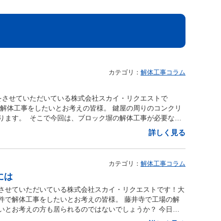
カテゴリ：
解体工事コラム
をさせていただいている株式会社スカイ・リクエストで
で解体工事をしたいとお考えの皆様。 鍵屋の周りのコンクリ
ります。 そこで今回は、ブロック塀の解体工事が必要な理
す！ ■ブロック塀とは（種類） ブロック塀はブロック状の
詳しく見る
の一種でもありブロック建材による工作物になります。 ブ
ます！ ●石（石ブロック） ●煉瓦（煉瓦ブロック、ブロッ
ブロック、型枠コンクリートブロック塀） ■ブロック塀の
カテゴリ：
解体工事コラム
ク塀は一般的に亀裂が入りにくい傾向にありますが、長期間
には
は亀裂が入る事もあります。 亀裂が入ってしまったブロッ
びてしまい強度が落ちてしまう可能性があります。 【築年
させていただいている株式会社スカイ・リクエストです！大
ロック塀はブロックが劣化してしまい雨水が中に入り込み耐
件で解体工事をしたいとお考えの皆様。 藤井寺で工場の解
にブロック塀に問題がなくても自然災害などで崩れてしまう
いとお考えの方も居られるのではないでしょうか？ 今日
工されたブロック塀でも一般的には約30年以上経過したブロ
どでの工場解体で費用を抑えるにはについてご紹介させてい