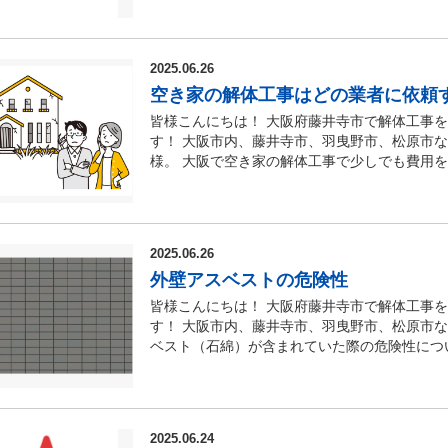
ック塀は耐用年数を過ぎている可能性もあり耐
ただきます！ ■藤井寺での工場解体で費用を抑
るのも良いかもしれません。 【安定していな
工場を解体する場合、一般的な木造住宅に比べ
たり、ぐらついているブロック塀は大変危険で
をしていたり、特定の立地条件で建設されてい
2025.06.26
性が保たれていないと近隣の住人の方々や道路
ため、「工場の解体には費用がかかるのは仕方
ので大変危険です！ 所有者は自宅のブロック
空き家の解体工事はどの業者に依頼
阪で工場を解体する際にも、事前の準備や業者
できます。 【高さ制限を超えている】 ブロ
ンを削減して費用を抑える） 工場の解体を依
皆様こんにちは！ 大阪府藤井寺市で解体工事
塀は高さが高いと倒れてしまいやすい傾向にあ
社を通じて業者を手配することが多いです。 
す！ 大阪市内、藤井寺市、羽曳野市、松原市
設置したまたは違法建築として建てられていた
するため、中間マージン（紹介料・手数料）が
様。 大阪で空き家の解体工事で少しでも費用
事をすぐにでも考えた方が良いです。 ※ブロ
ンターネットなどを活用して大阪の解体業者を
いのか、また空き家を売却したいと考えられて
下、１５cm以上の場合は２．２m以下と定め
場の解体費用を抑えることができます。 （直
空き家の解体工事を依頼するポイントについて
ト】 ブロック塀の解体工事をする際には解体
で工場を解体する際、自分で解体業者を探す方
事はどの業者に依頼するのが良いか 大阪で空
いです。 現在では国土交通省がブロック塀の
法には、それぞれメリット・デメリットがあり
者に依頼すると良いでしょう。 ■解体工事に
てブロック塀の安全性の確保を促しているので
2025.06.26
ンが発生しないため、解体費用を抑えられる自
いる大阪の解体工事業者に依頼するようにしま
件に当てはまるのか当てはまらないのか事前に
じて依頼する場合のメリット） 窓口が一つに
外壁アスベストの危険性
工事業登録が必要になります！ 依頼を考えて
時間がかかってしまう場合もあるので早めに確
一括で管理してもらえる ご自身の状況や希望
厳密に確認したい場合には許可証のコピーを貰
皆様こんにちは！ 大阪府藤井寺市で解体工事
の注意点 【所有権を明確にする】 隣家との
解体業者の選び方） 工場の解体は、一般の住
無 解体工事を行う際には、万が一の事故に備
す！ 大阪市内、藤井寺市、羽曳野市、松原市
ければ隣家との認識の違いがあったりすると後
す。そのため、大阪で工場の解体実績が豊富で
依頼する業者に対して、事前に工事保険に加入
ベスト（石綿）が含まれていた際の危険性につ
主様立ち合いで近隣の皆様へ説明を行う】 ブ
業者を選ぶことが重要です！ 大阪には多くの
る場合は、保険証券のコピーを受け取る、保険
ストの危険性 アスベスト（石綿）は天然の鉱
方へ挨拶、説明を行う必要があります。 ブロ
幅広く対応できる業者も多数存在します。解体
のかを確認しましょう。 ■適正な見積書・注
す。 外壁に含まれるアスベストが飛散し、そ
生してしまうので施行前には事前に近隣の皆様
られるところを選びましょう。 （不用品の撤
体工事を依頼する際、見積書や注文書（契約書
腫などの深刻な健康被害を考える可能性がありま
う。 ■最後に 今回は、ブロック塀の解体工
えるためには、不用品や残置物を事前に撤去し
となります。 特に、見積書では工事項目が細
年と長い時間がかかることが特徴です。 外壁
ブロック塀など今回ご紹介させていただいた記
不用品の撤去から処分まで対応してもらえます
2025.06.24
のではなく、具体的に明記されているか、さら
繊維を一瞬吸い込むことで発症するため、外壁