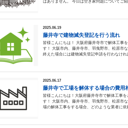
等といったケースもあります。 【見積書の内
工事、大規模解体など… 【解体工事内容】 
はありません。 今日は空き家問題についてご紹
も重要です。 こうした点に注目して業者を選
に思われている皆様は、専門業者に問い合わせ
は、行政が個別に交渉を行い、最終的に得るこ
工事の見積書は細かく内訳が記載されているの
庫、納屋、平屋、井戸、庭石、カーポート、植
対策の推進に関する特別措置法】 平成２６年
での空き家の解体費用を抑えるポイント】 ■
市、松原市などでのアスベスト事前調査、解体
合、一部の住民が損害賠償の対象となる可能性
『解体工事一式』と書かれている見積書になり
買取などの不動産事業警備業
称：空家等対策特別措置法』が施行されました
物がそのまま放置されているケースも少なくあ
したらどんなことでもサポートいたしますので
置 区画整理の事業が決まると住民の皆様へ説
体工事の見積書には、工事に必要な養生、重機
https://www.mlit.go.jp/jutakukentiku/ho
に、家電や家具、衣類、その他の不用品を撤去
い！ 【解体工事にお悩みの方】 【解体工事
す。 ③ 仮換地指定・建物移転補償交渉 行
他にも細かく費用が書かれているのか確認しな
増加しており大きな社会問題として注目されて
まずこれらの残置物を片付けることが重要です
事のご相談なら株式会社スカイリクエストにお
れ、住民の皆様の希望条件を提案する機会も設
2025.06.19
るのかどうか】 解体工事を業者に依頼した際
特別措置法に該当される可能性があります。藤
を行っておくと、解体業者に依頼する場合にか
に事務所を構え、解体工事のプロフェッショナ
的に強制的な立ち退きが実行される可能性があ
名、工事場所、工期、支払い条件、金額、注意
藤井寺で建物滅失登記を行う流れ
す！ 空家等対策特別措置法とは空き家を放置
り、工事費用全体を抑えることが可能になりま
区から奈良県西部など木造・鉄骨・RC造など
た、正当な理由なく立ち退きを拒否した場合、
文者（施主様）は工事が終了後費用を支払う等
用・処分を目的にされた法律になります。 空
め、早めに対応を進めることをおすすめします
皆様こんにちは！ 大阪府藤井寺市で解体工事
スカイリクエストの強みは、解体事業と並行し
必要です。 ④ 立ち退き 立ち退きをしなけれ
のか事前に確認しておくと良いでしょう！ 【
ができるようになり調査によって問題があると
行う際、庭木や雑草がそのまま放置されている
す！ 大阪市内、藤井寺市、羽曳野市、松原市
談など細やかなご提案が可能な点です。 現在
解体工事が始まる前に速やかに済ませておくこ
行う際には、産業廃棄物が発生し産業廃棄物を
に認定された場合】 ●固定資産税の特例が適用
処理を含めて対応することがほとんどです。 
終えた場合には建物滅失登記申請を行わなけれ
しています。空き家をお持ち、または解体工事
支払われる場合もあります。 ⑤ 建物移転補
す。 住宅解体において産業廃棄物の収集・運
る可能性がある ●行政による空き家の解体 
を行うことで、解体工事費用を少し抑えること
流れについてご紹介させていただきます！ 【
相談などはこちらのHPから無料で出来ますの
公園整備・宅地整地等の工事を実施します。 
に、排出業者は処理業者へマニフェストを交付
定資産税の特例』対象から除外される可能性が
とで、コスト削減につながる可能性があります
したり火災などで完全に消失した場合に、その
ください。 【スカイリクエストの解体工事の
地の所有権を取得して、仮換地をもともと持っ
になります。 マニフェストを発行してもらえ
例措置が受けられなくなることで空き家が増え
大阪の解体業者がこれらを含めた対応を行って
法務局に提出し、登記された建物の記録を抹消
ア】 大阪府藤井寺市を中心に羽曳野市、松原
料金が支払われるのは換地処分が終わってから
くなる為、注意しなければなりません。 【連
は、空き家の管理等を改善する必要があり効果
する際は、庭木や雑草の処理費用が見積もりに
場合、解体工事完了後1ヶ月以内に、また火災
域で解体工事を承っております。 【サービス
うのが土地建物の登記と清算金の交付です。 
際には解体業者と連絡を取り合わなければいけ
2025.06.17
告を受けたにも関わらず、改善の余地がない場
す。 ■中間マージン（手数料）がかからない
要がありますので、申請期限には十分注意が必
調査、アスベスト関連工事、外構工事、駐車場
清算されます。 ⑧ 清算金の徴収・交付 大
方、工事の状況確認がとれないといったケース
場合には、空き家の所有者に５０万円以下の罰
カー、建設会社などに解体工事を併せて依頼す
藤井寺で工場を解体する場合の費用
を怠ると、10万円以下の過料が科されるほか
家、借地、アパート、マンション、ビル、倉庫
なければならないのでしょうか？ 大阪市内、
ズに取れるのか判断基準のポイントになります
き家の状態を改善しない場合には、最終的に行
数料）が発生するため、解体工事費用が割高に
なくなる可能性があります。 これらのリスク
業】 賃貸マンション運営・管理、不動産仲介
皆様こんにちは！大阪府藤井寺市で解体工事を
間、工事費用の相場を調べる負担がかかってし
市、松原市で住宅解体の費用相場を知る為には
た費用は、空き家の所有者が全額負担しなけれ
直接探して依頼すれば、中間マージンをカット
す。 大阪で建物滅失登記をしない場合、実際
す！ 大阪市内、藤井寺市、羽曳野市、松原市
がいるのも現状です。 大阪で区画整理に伴う
す！ 住宅を解体する際には必ず一度に高額な
為、支払えない場合には土地や財産の差し押さ
体工事と建て替え工事を同じ業者（不動産会社
てしまうことになります。 ■誰が建物滅失登
場の解体工事をする場合、どのような業者に依
め、適切で正当な理由がなく拒否を続けてしま
は注意しなければいけません。 良くあるケー
ン】 空き家の解体工事をする場合には数百万
する窓口が一本化されるというメリットもあり
の所有者になります！ 状況に応じて下記のと
は、大阪で工場を解体する場合の費用相場につ
執行をされるケースもある為注意しなければい
追加費用として高額な費用を請求されたという
事業者での解体費用の支払い条件は分割支払い
ンがスムーズになり、全体的な手間を減らすこ
況 建物滅失登記をする者備考 建物の所有者
を解体する場合の費用相場 大阪での工場解体
区内の権利者全員の同意が必要で、組合施行の
るには十分に注意しなければいけません。 【
支払い』・『解体工事完工後～日までに現金一
を考えた上で、適切な方法を選ぶことが重要で
が委任状を作成建物の所有者が亡くなっている
です。特に、工場は広い面積を持つため、解体
公共団体が施行する場合には、事業を開始する
うか】 住宅解体を依頼する業者が解体工事に
の解体工事前には解体工事費用を用意しておか
き家を解体する際に活用できる補助金制度があ