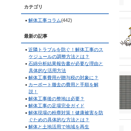
カテゴリ
解体工事コラム
(442)
最新の記事
近隣トラブルを防ぐ！解体工事のス
ケジュールの調整方法とは？
石綿分析結果報告書が必要な理由と
具体的な活用方法
解体工事費用が贈与税の対象に？
カーポート撤去の費用と手順を解
説！
解体工事後の整地は必要？
解体工事の足場完全ガイド
解体現場の粉塵対策！健康被害を防
ぐための具体的な方法とは？
解体と土地活用で地域を再生