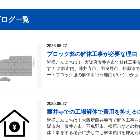
ブログ一覧
2025.06.27
ブロック弊の解体工事が必要な理由
皆様こんにちは！ 大阪府藤井寺市で解体工事
す！ 大阪市内、藤井寺市、羽曳野市、松原市
ートブロック塀の解体を行う理由がいくつかあ
由について少し簡単にご紹介させていただきま
建材を主材として造られている塀でブロック壁
ロック塀の材質としては下記のようなものがあり
ク煉瓦） ●コンクリート（補強コンクリート
2025.06.27
解体工事理由 【亀裂が入っている】 ブロッ
藤井寺での工場解体で費用を抑える
風雨などにさらされたり放置されたブロック塀
ク塀は雨水が中に入り込み通っている鉄筋が錆
皆様こんにちは！大阪府藤井寺市で解体工事を
数が経っている】 築年数が経ってしまったブ
阪市内、藤井寺市、羽曳野市、松原市などの物
久性や耐震性が低下してしまいます。 外観的
体工事をする場合に少しでも解体費用を抑えた
可能性もあります。 法律と基準を満たして施
は、大阪市内、藤井寺市、羽曳野市、松原市な