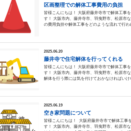
者へ相談をしてみると良いでしょう。 大阪市
不用品の処分には手間や時間がかかるため、事
要があります。 また、解体工事が正式に決ま
区画整理での解体工事費用の負担
ない限り、塗装作業のみでは飛散のリスクはほ
査、解体工事、除去工事について分からないこ
業者に相談しながら、できる範囲で整理してお
解体工事の内容や工期、支払い金額、支払い方
や増改築を行う際は、事前にアスベストの調査
皆様こんにちは！ 大阪府藤井寺市で解体工事
しますので弊社または大阪の解体工事業者へ
る場合、コストを抑えるためには、業者選びが
ことが重要です。 さらに、空き家の解体工事
す。 ■建物の外壁にアスベストが含まれてい
す！ 大阪市内、藤井寺市、羽曳野市、松原市
【解体工事に活用できる補助金・助成金について】 大阪府での解体工事のご相談なら株式会社
中間マージンを削減できる一方で、建設会社や
め、事前に追加費用の説明があったかどうかを
（石綿）が使用され始めたのは1950年代（昭和
の費用負担や解体工事をどのような流れで行わ
エストにお任せ下さい。 株式会社スカイリク
リットがあります。 また、不用品の処分を自
生するのか、またその際の対応や手続きについ
ごろ）とされています。 その後、2006年（
いでしょうか？ 今日は、区画整理による大阪
ェッショナルとしてや藤井寺市以外にも羽曳野
す。 工場の解体は人生で何度も経験するもの
す。 注意すべき点として、悪徳業者が安い見
トを含む建材の使用が全面的に禁止されました。
ます！ ■区画整理での解体工事費用の負担 
RC造など構造、規模問わず解体工事を承りま
で進めていきましょう。 ■最後に 今回は、
を請求するケースも報告されています。 その
ストが含まれている可能性はありません。 特に
とし、高い経済効果が期待されるため実施され
業と並行して不動産事業も経営していますので
いただきました！ 大阪市内、藤井寺市、羽曳
とが欠かせません。 ■法律の遵守 大阪で空
（昭和63年）以前に建築された住宅とされて
工事費用建物が完成するまでの賃貸住居（アパ
す。 現在空き家問題や自然災害の多発など解
介させていただいた記事を是非、参考にしてい
などの関連法令を遵守しながら工事を進める必
無理な押し売りはいたしませんので、
2025.06.20
書類を確認すると良いでしょう。 【使用して
て、区画整理にかかる費用は大阪の住民の皆様
は解体工事を検討されている方気軽にご相談く
スベストに関することや、解体工事について疑
る産業廃棄物はマニフェストを用いて適切に管
安心してご相談ください
1970年～1999年代建築用下地調整塗材（フィラ
藤井寺で住宅解体を行ってくれる
る費用は単独で支払われるのではなく、代替地
来ますので、どんな小さな事でも構いません。
すので、弊社または大阪の解体工事業者へお気
写しを提出してもらえるかどうか、事前に確認
年代石綿含有金属系サイディング1960年～20
て支給されます。 （解体工事の見積りに関す
解体工事の費用について詳しく知りたい方はこ
皆様こんにちは！ 大阪府藤井寺市で解体工事
事に活用できる補助金・助成金について】大阪
れていることを確認するための重要な手段とな
綿）含有の建材が使用されている可能性がある
はこのくらいになります」とおおよその金額を
市、松原市、富田林市などの南河内地区、東大
す！ 大阪市内、藤井寺市、羽曳野市、松原市
任せ下さい。 株式会社スカイリクエストは大
する7日前までに届出を行う必要があります。
ょう。 【専門業者に調査依頼をする】 住宅
た金額は実際の費用と異なる場合が多いです。
す。 【サービス内容】 建物解体工事、内装
解体を行う際には気を付けておかなければいけ
ルとしてや藤井寺市以外にも羽曳野市や松原市
ケースで解体業者が代行して申請を行ってくれ
正確に判断するには、専門業者による調査が必
費・解体費・賃貸居住費・新築費）の支払いは
外構工事、駐車場工事、大規模解体など… 【
井寺市、羽曳野市、松原市などで行う際のポイ
構造、規模問わず解体工事を承ります。 他社
くれるか確認することも大切です。 関連法令
体や撤去作業の際に飛散し、それを吸い込むと
取得や手配などは、基本的に住民の皆様ご自身
ョン、ビル、倉庫、納屋、平屋、井戸、庭石、
体を行ってくれる業者選びから始める 藤井寺
して不動産事業も経営していますので 解体後
でなく、トラブルや法的リスクを回避すること
前に必ず専門業者に調査を依頼し、安全対策
方にとっては負担となる場合もありますので、
理、不動産仲介や買取などの不動産事業警備
は、建て替えのためや、空き家となった住宅を
在空き家問題や自然災害の多発など解体工事の
解体工事を依頼する際、業者に見積もりを依頼
ト種類・箇所】 建材の種類使用箇所使用年代飛散
してみますと良いでしょう。 ■区画整理と解
には多くの解体業者が存在しており、その中か
事を検討されている方気軽にご相談ください。
得ることができます。 優良な解体業者であれ
レベル１～レベル３下地調整塗料材内愛壁の下地
2025.06.19
うな内容で行われます。 ① 区画整理事業の計
阪で住宅の解体工事を依頼する際に、どのよう
で、どんな小さな事でも構いません。是非一度お問い合わせください
りと答える姿勢が見られるはずです。 このよ
種軒下、天井材等1960年～2004年レベル３サ
置 ③ 仮換地指定・建物移転補償交渉 ④ 立ち退
空き家問題について
す。 ■住宅解体を行ってもらえる解体業者選
費用について詳しく知りたい方はこちら】 【対応エリア】 大阪府藤井寺市を中心に羽曳野市、松原市、富
る可能性が高いです。 また、解体工事が始ま
フレキシブル板天井材等1960年～2004年レベ
清算金の徴収・交付 ① 区画整理事業の計
か】 住宅の解体を考えられている方は、業者
田林市などの南河内地区、東大阪市や柏原市大
皆様こんにちは！ 大阪府藤井寺市で解体工事
的です。 この際、業者が十分な配慮を持って
後に 今回は、外壁にアスベスト（石綿）が含
まる前に、住民の皆様への説明会が開催されま
をした際の解体業者のイメージがつくかと思い
容】 建物解体工事、内装解体工事、プチ解体
す！ 大阪市内、藤井寺市、羽曳野市、松原市
トとなります。 解体工事では、工事の質だけ
た！ 大阪で外壁にアスベストが使用されてい
が、事業を進めるためには必ず住民の皆様の同