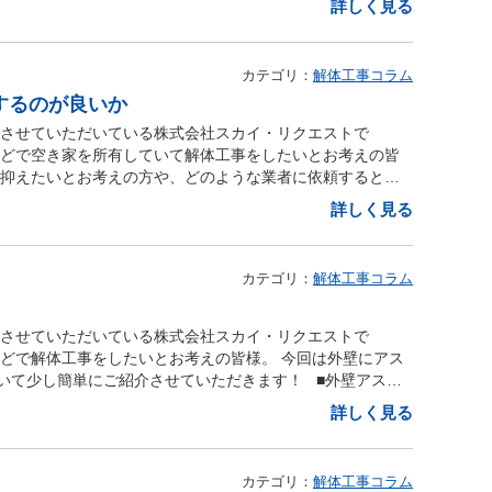
詳しく見る
用年数を超えたブロック塀は一度解体、撤去工事を考えてみ
えるには （藤井寺で工場を解体する際のポイント） 大阪で
い耐震性がない】 ブロック塀が見た限り明らかに傾いてい
て費用が高額になりがちです！ これは、工場が特殊な構造
解体工事がすぐにでも必要になります。 ブロック塀の安全
たりするため、解体作業の難易度が上がるからです！ その
カテゴリ：
解体工事コラム
の通行人の方々に大きな怪我を負わせてしまう可能性もある
ない」と考えている方も多いかもしれません。 しかし、大
塀の安全性を今一度確認しておくと未然に事故を防ぐことが
するのが良いか
選びによって費用を抑えることが可能です。 （中間マージ
ック塀の高さは建築基準法により制限があります。 ブロック
頼する際、多くの方は建設会社やハウスメーカー、不動産会
をさせていただいている株式会社スカイ・リクエストで
ります。 ですが、ブロック塀の高さ制限が定められる前に
しかし、この方法では建設会社などが解体業者に依頼を代行
などで空き家を所有していて解体工事をしたいとお考えの皆
りしてブロック塀の高さが基準を超えている場合は、解体工
発生し、解体費用が割高になってしまいます。 一方で、イ
を抑えたいとお考えの方や、どのような業者に依頼すると良
ック塀の高さ基準は厚さが１０cm以上の場合は２．０m以
直接探し、依頼することで、この中間マージンを削減し、工
いる方もおられるのではないでしょうか？ 今回は、大阪で
詳しく見る
られています。 【ブロック塀の解体費用を抑えるポイン
接依頼と仲介依頼、それぞれのメリット・デメリット） 大阪
少し簡単にご紹介させていただきます！ ■空き家の解体工
費用を比較するためにも複数の業者に相見積もりをとると良
法と、建設会社やハウスメーカー、不動産会社に依頼する方
き家の解体工事は下記の内容に当てはまる大阪の解体工事業
解体工事において補助金制度を出しており市民の皆様に対し
ます。 （直接業者に依頼する場合のメリット） 中間マージ
必要な許可の保有 空き家の解体工事に必要な許可を保有して
す。 またブロック塀の補助金制度には、条件などがあり条
カテゴリ：
解体工事コラム
分で業者を比較・選定できる （建設会社や不動産会社を通
しょう。 大阪で解体工事を行うには建設業許可または解体
確認をしておいた方が良いです。 補助金制度の手続きには
なり、やり取りがスムーズになる解体後の建て替え工事まで
いる大阪の解体業者のホームページ、名刺から確認をしたり
認をしておくと良いでしょう。 ■ブロック塀を解体する際
に応じて、最適な方法を選ぶとよいでしょう。 （信頼できる
えるか確認をしてみてください。 ■工事保険の加入の有
をさせていただいている株式会社スカイ・リクエストで
境にあるブロック塀は所有権を明確にしてから解体を行わな
宅よりも規模が大きく、より高度な技術や経験が求められま
えて保険に加入することが必須です。 そのため、解体工事を
などで解体工事をしたいとお考えの皆様。 今回は外壁にアス
々トラブルになってしまうこともあります。 【業者とお施
、無事故・無違反の実績があり、必要な資格を保有している
しているかどうかを確認します。 大阪の解体業者に依頼す
いて少し簡単にご紹介させていただきます！ ■外壁アスベ
ロック塀の解体や新たに設置する場合には事前に近隣の皆様
解体業者があり、一般住宅から工場、ビル、マンションまで
の限度額や適用期間、万が一の事故がどこまでカバーされる
物繊維で、「せきめん」や「いしわた」とも呼ばれていま
ック塀が所有物であっても解体工事に伴って騒音や振動が発
詳しく見る
を依頼する際は、業者の実績や評判を確認し、安心して任せ
文書（契約書）、追加工事費用の事前説明 大阪で空き家の解
れを吸い込んでしまうと、肺がんやアスベスト肺、悪性中皮
へ挨拶回りをしてもらえる業者に依頼をするようにしましょ
去で解体費用を抑える） また、工場の解体費用を少しでも抑
）の内容が詳細に記載されているかどうかが重要なポイント
す。 アスベストが体内に取り込むと、発症までに20～50
事が必要な理由についてご紹介させていただきました。 家の
ておくことも有効です！ もちろん、解体業者に依頼すれば
かく分類されているか、単価や数量が「一式」と記載される
に含まれるアスベストによる健康被害は、空気中に飛散した
事を参考に少しでも当てはまることがあれば一度解体工事業
が、自分で処分することで費用を節約できます。 ただし、
カテゴリ：
解体工事コラム
に注意事項が正確に記載されているかをしっかり確認する必
にアスベストが含まれている場合でも、剥がし破壊したりし