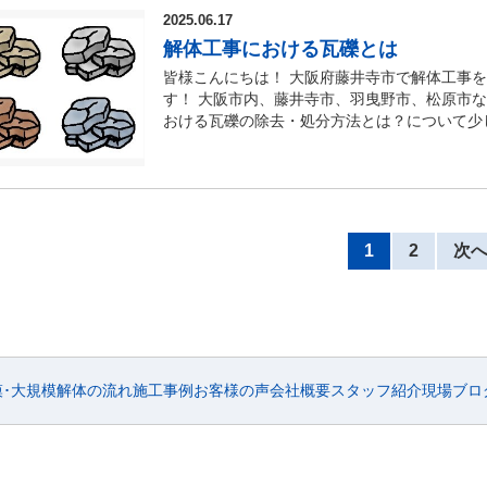
住んでいる場合持ち主（1人）話し合い（必要
解体と異なり、工場の構造は鉄骨造や鉄筋コン
いのですが、説明会等がひらかれ地権者の理解
けません。 また、万が一に備えて業務災害補
できるのが『空き家解体ローン』で、各地方の
クが高まるほか、景観が悪化し、老朽化による
2025.06.17
談して行うことができますが、時間がかかるこ
機械が必要です！ 大阪での工場解体の相場とし
市、松原市などで公共事業に伴う区画整理の場
と良いでしょう。 ■最後に 今回は、大阪で
００万円（１万円単位）でご利用することがで
境に深刻な影響を及ぼす可能性があります。 
がない方は、費用がかかるものの、専門家であ
解体工事における瓦礫とは
者や現場の状況によって大きく変動するため、
で応じましょう。 ■最後に 今日は、区画整
きました！ 藤井寺市や羽曳野市、松原市など
家を適正に管理等行うために老朽化した危険な
朽化した危険な空き家の除却費用の一部を補助
滅失登記を依頼できるのは土地家屋調査士のみ
す。 工場解体においては、特にアスベスト（
した！ 大阪で区画整理に伴う解体工事を考え
皆様こんにちは！ 大阪府藤井寺市で解体工事
労力がかかってしまいます。 ご自身に合った
事を行う場合に活用できる補助金を受けること
す。 この補助金を活用することで、解体費用
えられるため、見積もり費用が明確で説明がし
スベスト調査を実施する必要があります。 特
参考に大阪で解体工事を検討してみてください
す！ 大阪市内、藤井寺市、羽曳野市、松原市
事を考えられている皆様は、今回ご紹介させて
も費用の負担を軽減することができます！ ■
す。 補助金の詳細や申請条件については、各
た、滅失登記に必要な書類や委任状の書き方を
ため、その除去にも時間と手間がかかることを
や疑問点などがありましたらどんなことでもサ
おける瓦礫の除去・処分方法とは？について少
で住宅の解体工事を検討してみてください！ 
て現在も空き家が注目視されていますが、今後
す。 補助金対象建物・補助金をを受ける市
絡をくれる土地家屋調査士に依頼することをお
般的な住宅の解体工事（通常1週間～2週間）よ
気軽にご相談ください！ 【解体工事にお悩み
礫とは コンクリートやレンガ、アスファルト
ありましたらどんなことでもサポートいたしま
と所有者の皆様にとってもメリットがありませ
た特定空き家等に該当する建物・空き家を放置
滅失登記の申請の際には下記の書類が必要にな
んどです。 このため、時間的な余裕を持った
て】 大阪府での解体工事のご相談なら株式会
れ、産業廃棄物として適切に処理・売却しなけ
い！ 【解体工事にお悩みの方】 【解体工事
活用、売却、解体も視野に入れておくと良いで
いると衛生上有害な建物・適切な管理が行われ
市税事務所、各支所、各地域センターまたはホ
ル、マンションまで幅広い解体を手がけている
エストは大阪府藤井寺市に事務所を構え、解体
築又は削除に生じたコンクリートの破片その他
のご相談なら株式会社スカイリクエストにお任
野市、松原市など空き家問題でお困りな方、空
図る為に放置しておくことが不適切な状態の建
物を証明する各種書類（登記簿謄本・公図・地
績や専門知識が豊富な業者に依頼することが大
市や松原市など南河内地区から奈良県西部など
き類」と省略されるのが一般的です。 瓦礫類
事務所を構え、解体工事のプロフェッショナル
す！ 空き家に関するご相談、お問合せはお気軽
受けた者・市税等を滞納していない者・暴力団
物滅失登記申請書に記入する際に詳細を確認す
械を扱う経験が必要となります！ また、大型
す。 他社にない株式会社スカイリクエストの
クリートの材料となる砂や砂利として利用され
から奈良県西部など木造・鉄骨・RC造など構
に活用できる補助金・助成金について】 大阪
補助（千円未満は切り捨て）・返却工事又は除
はオンライン請求で用意する形になります。 
ぶことがポイントです。 大型重機を日常的に
で解体後の土地活用のご相談など細やかなご提
1
2
次
スもあります。 ■瓦礫類とコンクリートくずの
カイリクエストの強みは、解体事業と並行して
お任せ下さい。 株式会社スカイリクエストは
の場合は、その補助金額を除く）・応急措置の
を解体した大阪の解体工事業者が証明する書類
ことができます。 工場の形状や立地条件によ
解体工事の需要は年々増加しています。 空き
類ありますが、その中でも「がれき類」と似て
など細やかなご提案が可能な点です。 現在空
ナルとしてや藤井寺市以外にも羽曳野市や松原
助成金は各案件があり予算に達した場合には受
ています。 滅失証明書には大阪の解体業者の
場合は、必ず見積もりを取って、詳細な費用を
談ください。 問い合わせや相談などはこちら
いう産業廃棄物があります。 「がれき類」と
ています。空き家をお持ち、または解体工事を
ど構造、規模問わず解体工事を承ります。 他
をしてみるようにしましょう！ ■最後に 今
う。 ④ 解体工事業者の印鑑証明書 大阪の
場を解体する場合の費用相場についてご紹介さ
ん。是非一度お問い合わせください。 【スカイリクエストの解体工事の費用について詳しく知りたい方は
類に基づいて分類される点です。 一方、「コ
談などはこちらのHPから無料で出来ますので
行して不動産事業も経営していますので解体後
紹介させていただきました！ 大阪で空き家の
か確認すると良いでしょう。 印鑑証明書は発
状ですので一般的な住宅に比べて費用相場を出
こちら】 【対応エリア】 大阪府藤井寺市を中心に羽曳野市、松原市、富田林市などの南河内地区、東大阪
棄物を通行します。 そのため、大阪の建設現
ださい。 【スカイリクエストの解体工事の費
す。 現在空き家問題や自然災害の多発など解
いたブログ記事を是非参考に大阪で工場解体の
です！ ■大阪で建物滅失登記にかかる費用 
にかかる費用や期間などが知りたい皆様は、実
市や柏原市大阪府全域で解体工事を承っており
外で発生した場合は「コンクリートくず」に該
阪府藤井寺市を中心に羽曳野市、松原市、富田
は解体工事を検討されている方気軽にご相談く
市、松原市などで空き家の解体工事に関するこ
す。 自身で行う場合約1.000～1.500円土地家
頼をしてもらうようにしましょう！ 大阪でア
チ解体、アスベスト調査、アスベスト関連工事
確に確認し、正しく分類・処理することが重要
工事を承っております。 【サービス内容】 
来ますので、どんな小さな事でも構いません。
ことでもサポートいたしますので、弊社または
模･大規模
解体の流れ
施工事例
お客様の声
会社概要
スタッフ紹介
現場ブロ
記で費用がかかる異例なケース】 ◆相続人か
ありましたらどんなことでもサポートいたしま
容】 木造住宅、空き家、借地、アパート、マ
所が限られています。 また再利用先も限られ
スベスト関連工事、外構工事、駐車場工事、大
解体工事の費用について詳しく知りたい方はこ
事にお悩みの方】 【解体工事に活用できる補
状態で相続人の方が申請をすることもできるの
ださい！ 【解体工事にお悩みの方】 【解体工
ト、植木… 【別事業】 賃貸マンション運営
理してもらう必要があります。 解体工事等で
地、アパート、マンション、ビル、倉庫、納屋
松原市、富田林市などの南河内地区、東大阪市
式会社スカイリクエストにお任せ下さい。 株
す。 ◆滅失証明書が無く取得できない場合 
工事のご相談なら株式会社スカイリクエストに
ます。 ■瓦礫類の再利用方法 【再生路盤材】
マンション運営・管理、不動産仲介や買取な
ビス内容】 建物解体工事、内装解体工事、プ
解体工事のプロフェッショナルとしてや藤井寺
合は役所で滅失証明書を取得し調査を行うため
市に事務所を構え、 解体工事のプロフェッシ
40mmの大きさに備えたものを再生路盤材とし
駐車場工事、大規模解体など… 【解体工事内
など木造・鉄骨・RC造など構造、規模問わず
上の建物滅失登記する場合 大阪で借地上に建
内地区から奈良県西部など 木造・鉄骨・RC造