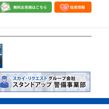
【再生砕石（土木資材）】 砕石とは建築物の基礎に敷き詰め
ト、植木… 【別事業】 賃貸マンション運営・管理、不動産
営していますので解体後の土地活用のご相談など細やかなご
う場合があります。 ◆滅失建物の所在地が合分筆を行って
行して不動産事業も経営していますので 解体後の土地活用
れる岩盤を砕いて作られ、砕石の代替えで再生砕石も利用さ
害の多発など解体工事の需要は年々増加しています。空き家
りますが、別途調査費用がかかってしまう場合がありま
 現在空き家問題や自然災害の多発など解体工事の需要は
リートを破砕し、大きさを揃えて作られます。 【アスファル
気軽にご相談ください。 問い合わせや相談などはこちらの
で住所を何度も移転を繰り返している場合には、住民票などの
解体工事を検討されている方気軽にご相談ください。 問い
アスファルトの原料として再生利用され原油を精製し、製造
いません。 是非一度お問い合わせください。 【対応エ
合もあり、その場合には建物所有者の権利証をチェックし預
来ますので、どんな小さな事でも構いません。是非一度お問
、舗装用アスファルトが作られますが、アスファルト合材と
原市、富田林市などの南河内地区、東大阪市や柏原市大阪府
もあります！ ■最後に 今回は、藤井寺で建物滅失登記を
なります。 ■瓦礫除去の依頼先 大阪の一般家庭から出る
内容】 建物解体工事、内装解体工事、プチ解体、アスベス
！ 大阪で解体工事が完工した際、火災にあって大阪で建物
松原市、富田林市などの南河内地区、東大阪市や柏原市大阪
常は大阪の専門業者に販売を依頼することになります。 ブ
場工事、大規模解体など…【解体工事内容】 木造住宅、空
せていただいたブログ記事を是非参考にしてみてくださ
ビス内容】 建物解体工事、内装解体工事、プチ解体、アスベ
ため、一般の家庭ごみと一緒に捨てることはできませ
庫、納屋、平屋、井戸、庭石、カーポート、植木…【別事
滅失登記等について疑問な点などがありましたらどんなこと
車場工事、大規模解体など… 【解体工事内容】 木造住宅、
発生する産業廃棄物と同様に適切な処理が求められるため、
や買取などの不動産事業警備業
の解体工事業者へお気軽にご相談ください！ 【解体工事に
倉庫、納屋、平屋、井戸、庭石、カーポート、植木… 【別
に依頼すれば良いでしょう。 瓦礫の取り処分を検討されて
・助成金について】 大阪府での解体工事のご相談なら株式会
介や買取などの不動産事業警備業
りを依頼し、適切に売却してもらうことをおすすめしま
社スカイリクエストは大阪府藤井寺市に事務所を構え、解体
の除去・処分方法とは？についてご紹介させていただきまし
以外にも羽曳野市や松原市など南河内地区から奈良県西部な
処分をお考えの皆様は、今回ご紹介させていただいたブログ
体工事を承ります。 他社にない株式会社スカイリクエストの
ください！ 大阪での解体工事、伐採・伐根について分から
していますので 解体後の土地活用のご相談など細やかなご
でもサポートいたしますので、弊社または大阪の解体工事業
災害の多発など解体工事の需要は年々増加しています。空き
お悩みの方】 【解体工事に活用できる補助金・助成金につい
方気軽にご相談ください。 問い合わせや相談などはこちら
社スカイリクエストにお任せ下さい。 株式会社スカイリクエ
事でも構いません。是非一度お問い合わせください。 【ス
事のプロフェッショナルとしてや藤井寺市以外にも羽曳野市
く知りたい方はこちら】【対応エリア】 大阪府藤井寺市を
造・鉄骨・RC造など構造、規模問わず解体工事を承りま
内地区、東大阪市や柏原市大阪府全域で解体工事を承ってお
強みは、解体事業と並行して不動産事業も経営していますの
内装解体工事、プチ解体、アスベスト調査、アスベスト関連工
案が可能な点です。 現在空き家問題や自然災害の多発など
 【解体工事内容】 木造住宅、空き家、借地、アパート、マ
家をお持ち、または解体工事を検討されている方気軽にご相
石、カーポート、植木… 【別事業】 賃貸マンション運営・
のHPから無料で出来ますので、どんな小さな事でも構いませ