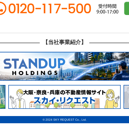
の上に敷かれている路盤の材料になります。 
ル、倉庫、納屋、平屋、井戸、庭石、カーポー
の強みは、解体事業と並行して不動産事業も経
範囲が広がるため調査費用が別途かかってしま
会社スカイリクエストの強みは、解体事業と並
られた小石の事で砕石は採石場などの山から取
仲介や買取などの不動産事業警備業
提案が可能な点です。現在空き家問題や自然災
いる場合 大阪で建物滅失登記を行う土地によ
のご相談など細やかなご提案が可能な点です。
れています。 再生破砕は、がれき類のコンク
をお持ち、または解体工事を検討されている方
す。 ◆登記上住所が変更してある場合 大阪
年々増加しています。空き家をお持ち、または
ト合材（路盤材）】 破砕した瓦礫は舗装用の
HPから無料で出来ますので、どんな小さな事でも構
書類だけでは住所変更の履歴が証明でいない場
合わせや相談などはこちらのHPから無料で出
されたアスファルトにアスファルト合材を混ぜ
リア】 大阪府藤井寺市を中心に羽曳野市、松
かるなど調査費用が別途かかってしまうケース
い合わせください。 【スカイリクエストの解体工事の費用について詳しく知りたい方はこちら】 【対応
して粉砕されたがれき類が再生利用される形に
全域で解体工事を承っております。【サービス
する流れについてご紹介させていただきました
エリア】 大阪府藤井寺市を中心に羽曳野市、
瓦礫は自治体では処理が難しい場合が多く、通
ト調査、アスベスト関連工事、外構工事、駐車
滅失登記を考えられている皆様は、今回紹介さ
府全域で解体工事を承っております。 【サー
【当社事業紹介】
ロックやレンガは「産業廃棄物」に分類される
き家、借地、アパート、マンション、ビル、倉
い！ 大阪での解体工事に関することや、建物
スト調査、アスベスト関連工事、外構工事、駐
ん。 また、家庭から出る瓦礫も、解体工事で
業】 賃貸マンション運営・管理、不動産仲介
でもサポートいたしますので、弊社または大阪
空き家、借地、アパート、マンション、ビル、
大阪で信頼できる解体工事業者や引き取り業者
お悩みの方】 【解体工事に活用できる補助金
事業】 賃貸マンション運営・管理、不動産仲
いる方は、大阪の解体業者や引き業者に見積も
社スカイリクエストにお任せ下さい。 株式会
す！ ■最後に 今回は解体工事における瓦礫
工事のプロフェッショナルとしてや 藤井寺市
た！ 大阪での解体工事における瓦礫の除去や
ど 木造・鉄骨・RC造など構造、規模問わず解
記事を参考に藤井寺で解体工事を検討してみて
強みは、解体事業と並行して不動産事業も経営
ない事や疑問点などがありましたらどんなこと
提案が可能な点です。 現在空き家問題や自然
者へお気軽にご相談ください！ 【解体工事に
家をお持ち、または解体工事を検討されている
て】 大阪府での解体工事のご相談なら株式会
のHPから無料で出来ますので、どんな小さな
ストは大阪府藤井寺市に事務所を構え、解体工
カイリクエストの解体工事の費用について詳し
や松原市など南河内地区から奈良県西部など木
中心に羽曳野市、松原市、富田林市などの南河
す。 他社にない株式会社スカイリクエストの
ります。 【サービス内容】 建物解体工事、
で解体後の土地活用のご相談など細やかなご提
事、外構工事、駐車場工事、大規模解体など…
© 2024 SKY REQUEST Co., Ltd.
解体工事の需要は年々増加しています。 空き
ンション、ビル、倉庫、納屋、平屋、井戸、庭
談ください。 問い合わせや相談などはこちら