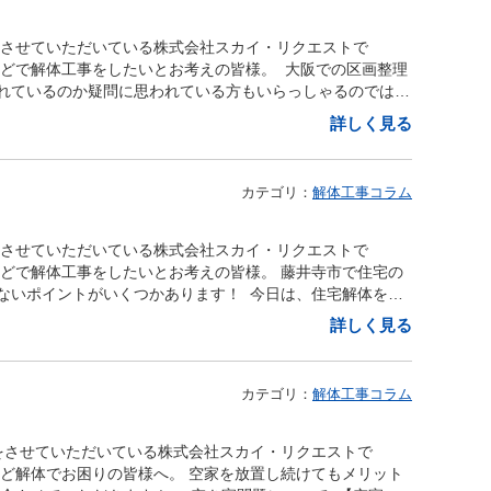
内、藤井寺市、羽曳野市、松原市などでのアスベスト事前調
前にすべて撤去するのが難しいと感じる方も多いでしょう。
った場合、注文書（契約書）を交わします。 この書類には、
とんどありません。 また、外壁塗装を含む一部の解体工事
とや疑問点等がございましたらどんなことでもサポートいた
くと良いかもしれません。 ■まとめ 藤井寺で工場を解体す
法、そして注意事項が正しく記載されていることを確認する
を実施し、安全対策を講じた上で工事を進めることが重要で
をさせていただいている株式会社スカイ・リクエストで
お気軽にご相談ください！ 【解体工事にお悩みの方】
重要です。 自分で解体業者を探して直接依頼することで、
においては、追加費用が発生するケースもあります。 そのた
る可能性がある場合 【建物の建築時期】 外壁にアスベスト
などで解体工事をしたいとお考えの皆様。 大阪での区画整理
スカイリク
不動産会社を通じて依頼すると、手続きがスムーズになるメ
確認することが必要です。 どのような場合に追加費用が発
25年ごろ）で、最も多く使用されたのは1960年（昭和35年
れているのか疑問に思われている方もいらっしゃるのではな
エストは大阪府藤井寺市に事務所を構え、解体工事のプロフ
分で行うことも、解体費用を節約するポイントの一つで
ても、事前に確認しておくことがトラブル回避につながりま
平成18年）の法改正により、一般的な戸建て住宅ではアスベス
での解体工事について前回に引き続きご紹介させていただき
市や松原市など南河内地区から奈良県西部など木造・鉄骨・
ではないため、信頼できる業者を慎重に選び、納得のいく形
詳しく見る
積もりを提示して工事を請け負い、不適切に高額な追加費用
 したがって、2006年以降に建てられた住宅には、アスベ
区画整理は、住民の皆様にとって住みやすい街づくりを目的
す。 他社にない株式会社スカイリクエストの強みは、解体事
藤井寺での工場解体で費用を抑えるにはについてご紹介させて
ため、信頼できる業者を選び、詳細な契約内容を確認するこ
アスベストが使用されている可能性が高いのは、1988年
ます。 現在の土地とは別に代替地を用意引っ越し費用解体
解体後の土地活用のご相談など細やかなご提案が可能な点で
野市、松原市などで工場の解体をお考えの皆様は、今回ご紹
き家の解体工事を行う際は、廃棄物処理法や建設リサイクル法
います。 建物の建築時期を確認する際は、登記簿謄本などの
ート・マンション）費用新しい住居の建築費用 原則とし
体工事の需要は年々増加しています。空き家をお持ち、また
ただき依頼をしてみるようにしてみましょう！ 大阪でのア
要があります。 廃棄物処理法に基づき、解体工事で発生す
カテゴリ：
解体工事コラム
いる外壁材で見分ける】 建材使用年代建築用仕上げ塗装材
が自己負担することはありません。 また、解体工事にかか
ださい。 問い合わせや相談などはこちらのHPから無料で出
問な点などがありましたらどんなことでもサポートいたしま
理・処分されます。 そのため、解体業者にマニフェストの
ー）1970年～2005年代繊維強化セメント版1960年～2004
の提供から新居の建築・移転までの費用を考慮した補償とし
 是非一度お問い合わせください。 【スカイリクエストの
軽にご相談ください！ 【解体工事にお悩みの方】 【解体工
しておくことが重要です。 これは、廃棄物が適切に処理さ
04年代 2006年以前に建てられた住宅等でアスベスト（石
る注意点） 自治体の担当者が説明に訪れた際に、「解体費用
ちら】 【対応エリア】 大阪府藤井寺市を中心に羽曳野
をさせていただいている株式会社スカイ・リクエストで
府での解体工事のご相談なら株式会社スカイリクエストにお
ります。 また、建設リサイクル法に従い、解体工事を開始
場合には一度解体工事業者等に確認をしてもらうと良いでし
伝えられることがありますが、現地調査を行わずに提示され
阪市や柏原市大阪府全域で解体工事を承っておりま
などで解体工事をしたいとお考えの皆様。 藤井寺市で住宅の
阪府藤井寺市に事務所を構え、 解体工事のプロフェッショナ
 この届出の義務は発注者にありますが、実際にはほとんどの
などの外壁にアスベスト（石綿）が含まれているかどうかを
 （業者の手配は自己負担） 補償金（代替地費・引っ越し
解体工事、プチ解体、アスベスト調査、アスベスト関連工事、
ないポイントがいくつかあります！ 今日は、住宅解体を藤
など南河内地区から奈良県西部など 木造・鉄骨・RC造など
ます。 依頼する際には、業者がこの手続きを確実に行って
要です。 外壁の建材にアスベストが含まれている場合、解
ありますが、解体工事・新築工事・引っ越し業者の見積もり
解体工事内容】 木造住宅、空き家、借地、アパート、マンシ
ントについてご紹介させていただきます！ ■大阪で住宅解
にない株式会社スカイリクエストの強みは、解体事業と並行
を遵守することで、安全かつ適切な解体工事を実現するだけ
詳しく見る
健康被害のリスクが懸念されます。 そのため、工事を行う
で行う必要があります。 ご高齢の方や、お仕事でお忙しい
カーポート、植木… 【別事業】 賃貸マンション運営・管
市、羽曳野市、松原市などで住宅の解体工事をお考えの方に
の土地活用のご相談など細やかなご提案が可能な点です。 現
ができます。 ■対応の良さ・クレーム対応 大阪で空き家の
を講じていただけるようにしましょう。 【外壁アスベス
専門家に相談することもひとつの高齢者の選択肢として検討
業
解体したいなどさまざまな理由があるでしょう。 大阪府内
需要は年々増加しています。空き家をお持ち、または解体工
することで、その業者の対応や信頼性を判断する手がかりを
性レベル仕上塗材外壁（塗装材に混）1970年～1999年
体工事の流れ 大阪で区画整理と解体工事の流れは下記のよ
ら適切な業者を選ぶのは簡単ではありません。 今回は、大
 問い合わせや相談などはこちらのHPから無料で出来ますの
ば、丁寧な言葉遣いで対応し、お客様からの質問にもしっか
調整材1970年～2005年レベル３けい酸カルシウム板第１
カテゴリ：
解体工事コラム
画決定・住民への説明会実施 ② 土地区画整理組合の設
な点に注意して業者を選ぶべきかご紹介させて頂きま
。 【スカイリクエストの解体工事の
うな業者は、誠実な対応と高いサービス品質を提供してくれ
イディング外壁1952年～2004年レベル３スレートボード・
き・交渉 ⑤ 解体工事 ⑥ 換地処分 ⑦ 土地建物の登記 ⑧
びをする際のポイント・注意点 【電話での対応はどうなの
る前に、担当者が近隣住民の方々に挨拶回りを行うのが一般
ル３繊維強化セメント板内装1960年～2004年レベル３ ■最
画決定・住民への説明会実施 区画整理に伴う解体工事が始
に見積もりの依頼の問い合わせをします。 そこで問い合わせ
阪府全域で解体工事を承っております。 【サービス内
をさせていただいている株式会社スカイ・リクエストで
対応できるかどうかも、信頼できる業者かを見極めるポイン
まれていた際の危険性についてご紹介させていただきまし
す。 大阪での区画整理は、行政が実施する公共事業です
ます。 よく電話で問い合わせをしてとても対応が悪かった
、アスベスト調査、アスベスト関連工事、外構工事、駐車場
など解体でお困りの皆様へ。 空家を放置し続けてもメリット
でなく、近隣住民への配慮やトラブル防止のための取り組み
るかもしれない、またアスベスト（せきめん）について疑問
意を得なければなりません。 同意を得られない住民の方に