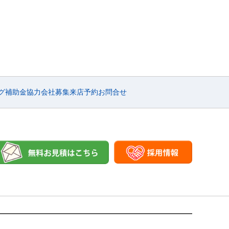
にご相談ください。 問い合わせや相談などはこちらのHPか
いません。 是非一度お問い合わせください。 【スカイリ
たい方はこちら】 【対応エリア】 大阪府藤井寺市を中心に
、東大阪市や柏原市大阪府全域で解体工事を承っておりま
解体工事、プチ解体、アスベスト調査、アスベスト関連工事、
解体工事内容】 木造住宅、空き家、借地、アパート、マンシ
カーポート、植木… 【別事業】 賃貸マンション運営・管
業
グ
補助金
協力会社募集
来店予約
お問合せ