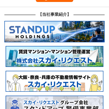
す。 これにより、駐車場設置の全体像が明確になり、準
流れを理解することができます。 【設置計画の策定】 
設置計画を策定します。 設置計画には、駐車場のレイア
【当社事業紹介】
配置、出入口の位置などが含まれます。 また、駐車場の
月極など）を決定し、それに応じた設備や管理方法を計
取得と工事準備】 次に、駐車場設置に必要な許可を取得
には、自治体への申請が必要で、設計図や計画書を提出し
りたら、工事の準備に取り掛かります。 これは、土地の
な設備の設置を行うための準備です。 【駐車場の工事と
が下りた後、実際の駐車場設置工事に入ります。 工事で
アスファルト舗装を行い、駐車スペースを確保します。 
入り口にフェンスやゲートを設置し、必要に応じて監視
り付けます。 【駐車場の運営開始】 工事が完了したら
開始します。 運営にあたっては、料金の設定や駐車場の
し、必要な管理業務を行います。 また、利用者のニーズ
を改善し、収益性を高めるための施策を実施します。 
性 駐車場経営の収益性について考える際には、初期投
して期待される収益をしっかりと計算することが重要に
の収益性は、立地条件や利用者数、料金設定に大きく左
益性の計算方法】 駐車場経営の収益性を計算するには
運営コストを見積もります。 初期投資には土地整備費用
れ、運営コストには維持管理費や税金が含まれます。 こ
される収入を計算し、利益を見積もります。 【立地条
係】 駐車場の収益性は、立地条件によって大きく異なり