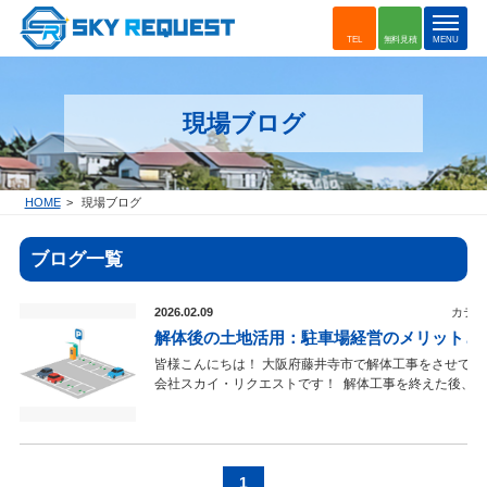
t
TEL
無料見積
MENU
o
g
g
現場ブログ
l
e
n
a
HOME
現場ブログ
v
i
ブログ一覧
g
a
t
2026.02.09
カテゴ
i
解体後の土地活用：駐車場経営のメリットと
o
皆様こんにちは！ 大阪府藤井寺市で解体工事をさせてい
n
会社スカイ・リクエストです！ 解体工事を終えた後、
か迷っている方も多いのではないでしょうか？ 今回は、
車場に活用する方法についてご紹介いたします。 この
で、駐車場設置のメリットや手続き、具体的なステップ
を高める方法についても知ることができます。 特に、
活用したいとお考えの方は、ぜひ最後まで読んでみてく
1