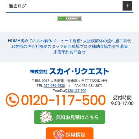
無理な押し売りはいたしませんので、
場合が多く、建物を建てる場合に比べて初期投資が少なく
過去ログ
た、駐車場の維持管理も比較的容易で、定期的な清掃や
安心してご相談ください
とが多いです。 【需要に応じた柔軟な運営】 駐車場経
に応じて柔軟に運営方法を変更できる点も魅力です。 例
料金を上げたり、イベント時に特別料金を設定するなど
格設定が可能です。 また、駐車場の一部を月極として貸
間貸しとするなど、多様な運営方法を組み合わせること
HOME
初めての方へ
解体メニュー
中規模･大規模
解体の流れ
施工事例
することができます。 ■駐車場設置のための必要な手続
お客様の声
会社概要
スタッフ紹介
現場ブログ
補助金
協力会社募集
を設置するには、いくつかの手続きと準備が必要になりま
来店予約
お問合せ
の用途変更手続きが求められることがあり、自治体の条
必要です。 また、駐車場設置に際しては、土地の整地や
スの確保などの準備も欠かせません。 【土地の用途変更
を設置する際には、土地の用途を変更する必要がある場合
れは、土地の利用目的が変更されるためであり、各自治
〒583-0017 大阪府藤井寺市藤ヶ丘4丁目22番14号
手続きを進める必要があります。 用途変更の手続きには
TEL
072-959-9530
/ FAX 072-931-3871
必要であり、事前に調査を行うことが重要です。 【駐
FreeDial
0120-117-500
可申請】 駐車場を設置する際には、設置計画を立て、
る必要があります。 これには、駐車場のレイアウトや出
工事などが含まれます。 許可申請にあたっては、事前に
自治体に提出する必要があります。 【土地の整地と舗装
には、土地の整地と舗装が必要です。 整地作業では、土
水の排水を考慮した勾配をつけることが求められます。
スファルトやコンクリートが使用されることが多く、長
保するための工事が行われます。 ■解体後にパーキン
体的なステップ 駐車場を設置するためのステップを順