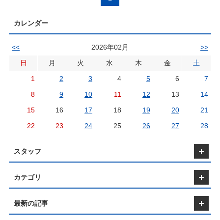
後にパーキングを設置するメリットとは？ 解体工事を
にすることは、さまざまなメリットがあります。 まず第
カレンダー
的低コストで設置できるため、土地を有効活用する方法
的です。 例えば、建物を新たに建てる場合には多額の費
すが、駐車場ならば短期間で設置可能です。 また、駐車
<<
2026年02月
>>
収益を期待できるビジネスです。 特に、都市部や観光地
にある土地であれば、駐車場の需要が高く、利用者も多い
日
月
火
水
木
金
土
駐車場は建物と比べて維持管理が容易で、コストも低く抑
れにより、固定資産税の減免措置を受けられる場合もあ
1
2
3
4
5
6
7
待できます。 解体後の土地を駐車場にすることで、空
8
9
10
11
12
13
14
よりも土地の価値を維持しやすくなります。 特に、将来
ることを考えられている場合でも、駐車場として利用し
15
16
17
18
19
20
21
を上げつつ、土地の売却時に高い評価を得られる可能性
駐車場にするメリットと解体後の土地活用方法 【土地
22
23
24
25
26
27
28
益】 駐車場設置の最大のメリットは、土地を効率的に
た収益を得られる点です。 駐車場経営は、初期投資が比
早期に投資回収が可能です。 例えば、月極駐車場にすれ
スタッフ
が期待でき、一時利用駐車場にすれば、短期間で収益を
もあります。 【固定資産税の減免措置】 駐車場として
とで、固定資産税の減免措置を受けることができる場合が
カテゴリ
は、駐車場が土地の有効利用として認められるためです。
体によっては駐車場設置に対して特別な税制優遇措置が
ともあり、これを活用することで税負担を軽減できます
最新の記事
設置と運営】 駐車場の設置は、他の土地利用方法と比
えるのが特徴です。 アスファルト舗装や白線引きなどの