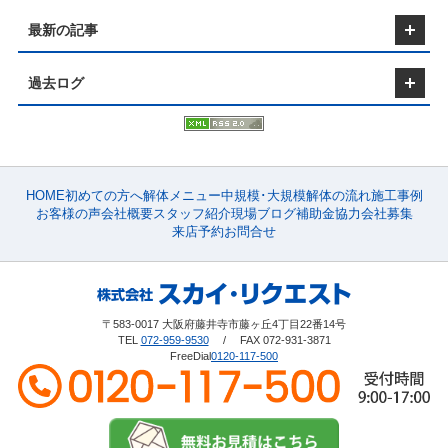
し、自治体から必要な許可を取得します。 【仮設工事
最新の記事
場設置】 安全な解体作業を行うための足場設置や防音・
無理な押し売りはいたしませんので、
シートの取り付けを行います。 【内装解体】 壁や床な
安心してご相談ください
内装を取り外し、廃棄物の分別を行います。 【構造物
過去ログ
体】 重機を使用して、建物の構造を順次解体していきま
す。 高層ビルの場合は、段階的に上階から下階に向かっ
体する「逆組工法」が一般的です。 【廃材の運搬と処
理】 解体によって発生する廃材を適切に運搬・処理しま
す。 リサイクル可能なものは再利用し、有害物質は専門
によって処理されます。 ■高層ビル解体の注意点 
ビルの解体は、低層ビルとは異なり、高度な技術と特殊
HOME
初めての方へ
解体メニュー
中規模･大規模
解体の流れ
施工事例
備が必要です。 例えば、重機の操作には熟練したオペレ
お客様の声
会社概要
スタッフ紹介
現場ブログ
補助金
協力会社募集
ーが必要であり、振動や騒音に対する防止策も求められ
来店予約
お問合せ
す。 また、廃材の搬出にも特別な注意が必要であり、近
民への影響を最小限に抑える配慮が重要です。 ■ビル
にかかる費用：相場と内訳 ビル解体の費用は、以下の
な項目に分かれます。 【人件費】 解体作業員や重機オ
ーターの人件費です。 【重機代】 解体に使用される重
〒583-0017 大阪府藤井寺市藤ヶ丘4丁目22番14号
機材のレンタル費用です。 【廃材処理費】 解体によっ
TEL
072-959-9530
/ FAX 072-931-3871
生する廃材の処理にかかる費用です。 【管理費】 工事
FreeDial
0120-117-500
理や事務手続きにかかる費用です。 【ビルの構造別解
用の相場】 ビル解体の費用相場は、建物の構造や規模に
て異なります。 一般的なRC造のビル解体費用は、１平
ートルあたり10,000円から15,000円が相場です。 SRC
場合は、さらに高くなることが多く、１平方メートルあ