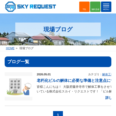
t
TEL
無料見積
MENU
o
g
g
現場ブログ
l
e
n
a
HOME
現場ブログ
v
i
ブログ一覧
g
a
t
2026.05.01
カテゴリ：
解体工事
i
老朽化ビルの解体に必要な準備と注意点につ
o
皆様こんにちは！ 大阪府藤井寺市で解体工事をさせてい
n
いている株式会社スカイ・リクエストです！ 「ビル解体
お考えの方は、コストや手続き、安全性、業者選びなど
詳しく
まざまな疑問や悩みをお持ちかと思います。 このブログ
は、「ビル解体」の基本知識から、具体的な工事の流れ
用相場、さらには選ぶべき業者のポイントまで詳しくご
させていただきます。 このブログを読むことで、ビル解
1