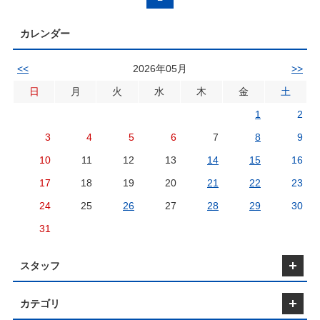
必要な準備や手続き、実際の作業工程など、幅広い知識
られるかと思います！ 解体工事を検討されている方やコ
カレンダー
削減を目指す方は、ぜひ最後まで読んでみてください！
ビル解体とは？ ビル解体とは、老朽化したビルや新し
ル建設のために既存の建物を取り壊す工事です。 ビル解
<<
2026年05月
>>
は、単に建物を壊すだけでなく、近隣環境への配慮や廃
処理、法的な許可手続きなど、さまざまな要素を含みま
日
月
火
水
木
金
土
す。 ビルの構造に応じて解体方法も異なり、ＲＣ造（鉄
ンクリート造）やＳＲＣ造（鉄骨鉄筋コンクリート造）
1
2
ど、建物の種類によって必要な技術や手順が変わりま
3
4
5
6
7
8
9
す。 【ビル解体に必要な許可と手続き】 ビル解体を行
は、いくつかの法的手続きが必要です。 まず、建築物除
10
11
12
13
14
15
16
書を管轄の自治体に提出することが求められます。 また
体中に廃棄される廃棄物については、産業廃棄物につい
17
18
19
20
21
22
23
は、産業廃棄物管理票（マニフェスト）を使用して適切
理しなければなりません。 さらに、アスベストなどの有
24
25
26
27
28
29
30
質が含まれる場合は、特別な除去手続きが必要です。 
ル解体前の事前調査と準備】 ビル解体を行う前には、さ
31
まな調査が必要です。 耐震診断や土壌汚染調査など、建
安全性や環境への影響を把握することが求められます。
スタッフ
により、解体工事の計画が立てやすくなり、スムーズな
進行が可能となります。 また、近隣住民への説明も事前
うことで、トラブルの防止に役立ちます。 ■ビルの解
カテゴリ
事の基本手順 ビル解体工事は、主に以下の手順で進行
す。 【工事計画の策定と許可の取得】 工事計画書を作