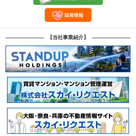
15,000円から20,000円程度となることが一般的です。 
体費用を抑えるコツ】 解体費用を抑えるためには、複数
者から見積もりを取り、詳細な内訳を比較することが重
す。 また、リサイクル可能な資材を積極的に再利用する
で、廃材処理費用を削減できます。 さらに、スムーズな
管理を行うことで、無駄な人件費や管理費の発生を防ぐ
【当社事業紹介】
が可能です。 ■ビル解体の安全対策と近隣対応 【ビ
体における安全管理】 ビル解体は、作業員や近隣住民の
を確保するため、厳重な安全管理が必要です。 作業前の
教育や、重機操作の訓練が欠かせません。 また、振動や
を抑えるための特殊な工法や、騒音計測器の設置などが
られます。 【近隣住民への対応方法】 解体工事は、振
騒音が伴うため、近隣住民への配慮が重要です。 事前に
会を開き、工事内容やスケジュールを詳しく伝えること
住民の理解を得ることができます。 また、騒音や振動の
が少ない時間帯に作業を行うなど、工事の配慮が求めら
す。 ■ビル解体業者の選び方とチェックポイント 【
の実績と信頼性】 過去の実績や口コミを確認し、信頼で
業者を選ぶことが大切です。 【見積もりの内訳の透明
性】 見積もりの内訳が明確であるかを確認し、追加費用
生しないように注意しましょう！ 【安全管理体制の確
認】 業者がどのような安全対策を講じているか、現場管
方法などを確認することが必要です。 ■優良業者を見
る方法 優良業者は、詳細な見積もりを出すことは勿論