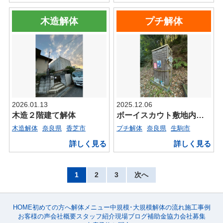
木造解体
プチ解体
2026.01.13
2025.12.06
木造２階建て解体
ボーイスカウト敷地内仮設トイレ
木造解体
奈良県
香芝市
プチ解体
奈良県
生駒市
詳しく見る
詳しく見る
1
2
3
次へ
HOME
初めての方へ
解体メニュー
中規模･大規模
解体の流れ
施工事例
お客様の声
会社概要
スタッフ紹介
現場ブログ
補助金
協力会社募集