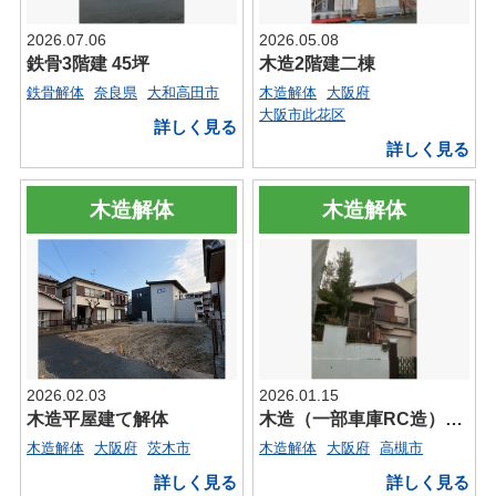
2026.07.06
2026.05.08
鉄骨3階建 45坪
木造2階建二棟
鉄骨解体
奈良県
大和高田市
木造解体
大阪府
大阪市此花区
詳しく見る
詳しく見る
木造解体
木造解体
2026.02.03
2026.01.15
木造平屋建て解体
木造（一部車庫RC造）二階建て
無理な押し売りはいたしませんので、
安心してご相談ください
木造解体
大阪府
茨木市
木造解体
大阪府
高槻市
詳しく見る
詳しく見る