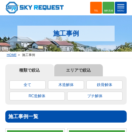
t
TEL
無料見積
MENU
o
g
g
施工事例
l
e
n
a
HOME
施工事例
v
i
種類で絞込
エリアで絞込
g
a
t
全て
木造解体
鉄骨解体
i
o
RC造解体
プチ解体
n
施工事例一覧