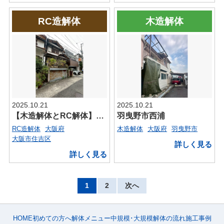
RC造解体
木造解体
2025.10.21
2025.10.21
【木造解体とRC解体】住吉区万代東
羽曳野市西浦
RC造解体
大阪府
木造解体
大阪府
羽曳野市
大阪市住吉区
詳しく見る
詳しく見る
1
2
次へ
HOME
初めての方へ
解体メニュー
中規模･大規模
解体の流れ
施工事例