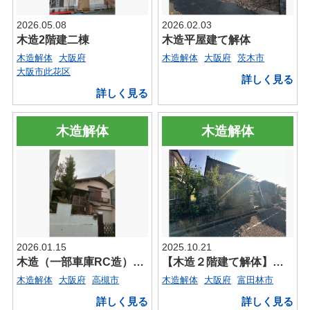
2026.05.08
2026.02.03
木造2階建二棟
木造平屋建て解体
木造解体
大阪府
木造解体
大阪府
茨木市
大阪市此花区
詳しく見る
詳しく見る
木造解体
木造解体
2026.01.15
2025.10.21
木造（一部車庫RC造）二階建て
【木造２階建て解体】富田林市梅の里
無理な押し売りはいたしませんので、
木造解体
大阪府
高槻市
木造解体
大阪府
富田林市
安心してご相談ください
詳しく見る
詳しく見る