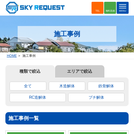
t
TEL
無料見積
MENU
o
g
g
施工事例
l
e
n
a
HOME
施工事例
v
i
種類で絞込
エリアで絞込
g
a
t
全て
木造解体
鉄骨解体
i
o
RC造解体
プチ解体
n
施工事例一覧