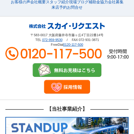
お客様の声
会社概要
スタッフ紹介
現場ブログ
補助金
協力会社募集
来店予約
お問合せ
〒583-0017 大阪府藤井寺市藤ヶ丘4丁目22番14号
TEL
072-959-9530
/ FAX 072-931-3871
FreeDial
0120-117-500
【当社事業紹介】