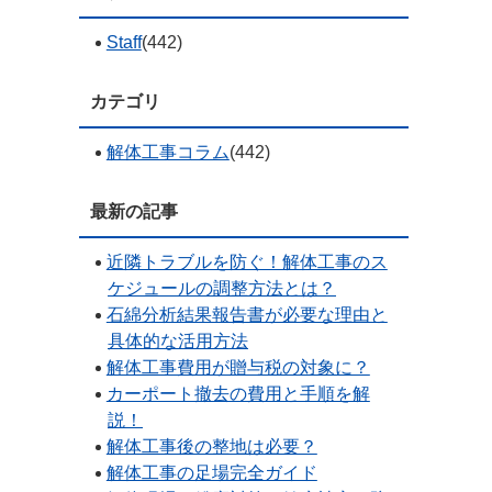
Staff
(442)
カテゴリ
解体工事コラム
(442)
最新の記事
近隣トラブルを防ぐ！解体工事のス
ケジュールの調整方法とは？
石綿分析結果報告書が必要な理由と
具体的な活用方法
解体工事費用が贈与税の対象に？
カーポート撤去の費用と手順を解
説！
解体工事後の整地は必要？
解体工事の足場完全ガイド