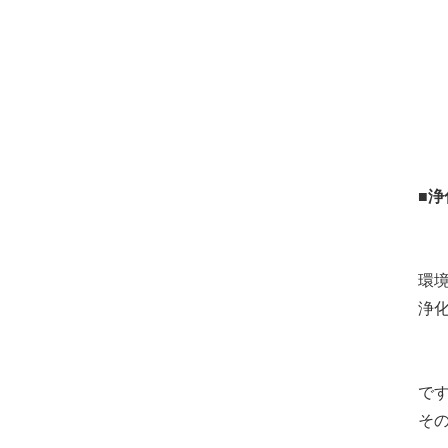
■
環
浄
で
そ