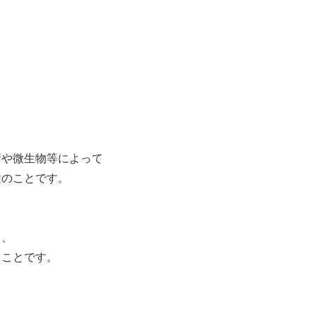
術や微生物等によって
置のことです。
）、
ることです。