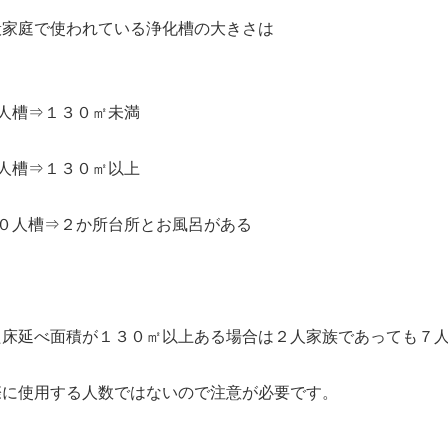
般家庭で使われている浄化槽の大きさは
５人槽⇒１３０㎡未満
７人槽⇒１３０㎡以上
１０人槽⇒２か所台所とお風呂がある
た床延べ面積が１３０㎡以上ある場合は２人家族であっても７
無理な押し売りはいたしませんので、
安心してご相談ください
際に使用する人数ではないので注意が必要です。