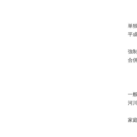
単
平
強
合
一
河
家