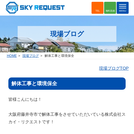
t
TEL
無料見積
MENU
o
g
g
現場ブログ
l
e
n
a
HOME
現場ブログ
解体工事と環境保全
v
i
現場ブログTOP
g
a
解体工事と環境保全
t
i
o
皆様こんにちは！
n
大阪府藤井寺市で解体工事をさせていただいている株式会社ス
カイ・リクエストです！