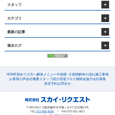
スタッフ
カテゴリ
最新の記事
過去ログ
HOME
初めての方へ
解体メニュー
中規模･大規模
解体の流れ
施工事例
お客様の声
会社概要
スタッフ紹介
現場ブログ
補助金
協力会社募集
来店予約
お問合せ
〒583-0017 大阪府藤井寺市藤ヶ丘4丁目22番14号
TEL
072-959-9530
/ FAX 072-931-3871