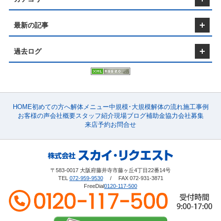
最新の記事
過去ログ
HOME
初めての方へ
解体メニュー
中規模･大規模
解体の流れ
施工事例
お客様の声
会社概要
スタッフ紹介
現場ブログ
補助金
協力会社募集
来店予約
お問合せ
〒583-0017 大阪府藤井寺市藤ヶ丘4丁目22番14号
TEL
072-959-9530
/ FAX 072-931-3871
FreeDial
0120-117-500