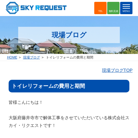
t
TEL
無料見積
MENU
o
g
g
現場ブログ
l
e
n
a
HOME
現場ブログ
トイレリフォームの費用と期間
v
i
現場ブログTOP
g
a
トイレリフォームの費用と期間
t
i
o
皆様こんにちは！
n
大阪府藤井寺市で解体工事をさせていただいている株式会社ス
カイ・リクエストです！